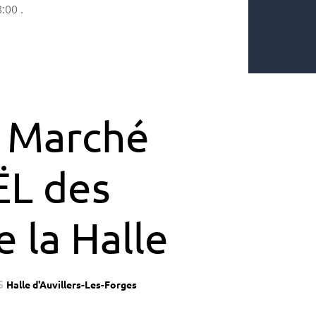
8:00
.
 Marché
L des
 la Halle
s
Halle d'Auvillers-Les-Forges