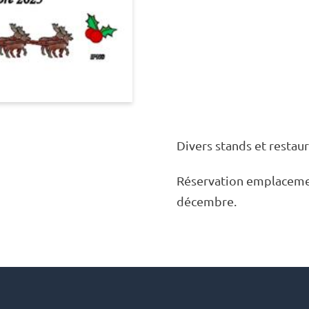
Divers stands et restau­r
Réser­va­tion empla­ce­me
décembre.