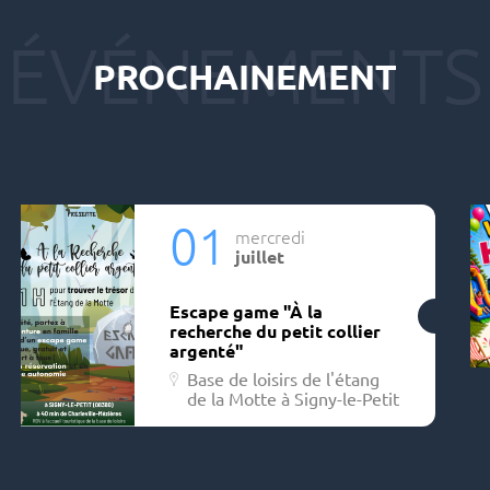
PROCHAINEMENT
01
mercredi
juillet
Escape game "À la
recherche du petit collier
argenté"
Base de loisirs de l'étang
de la Motte à Signy-le-Petit