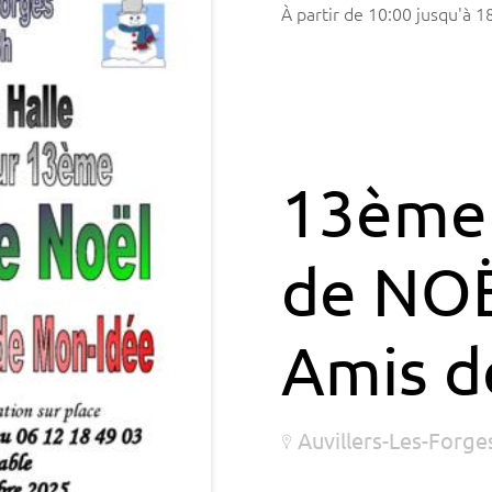
à partir de
10:00
jusqu'à
1
13ème
de NOË
Amis de
Auvillers-Les-Forge