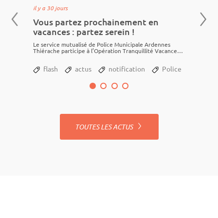
il y a 30 jours
Vous partez prochainement en
vacances : partez serein !
Le service mutua­lisé de Police Muni­ci­pale Ardennes
Thié­rache parti­cipe à l’Opéra­tion Tranquillité Vacances
e
et assure une surveillance...
flash
actus
notification
Police
1
2
3
4
TOUTES LES ACTUS