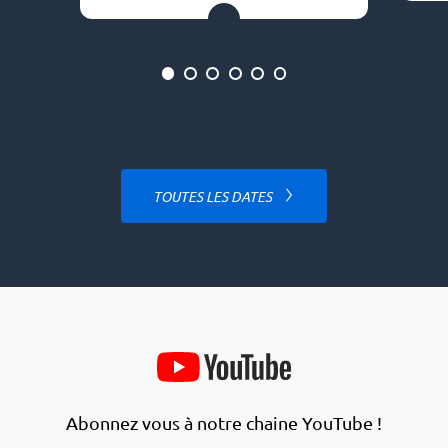
1
2
3
4
5
6
TOUTES LES DATES
Medias
extérieurs
Chaine
Youtube
Ardennes
Abonnez vous à notre chaine YouTube !
Thiérache