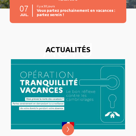
07
il y a 30 jours
Vous partez prochainement en vacances :
partez serein !
JUIL.
ACTUALITÉS