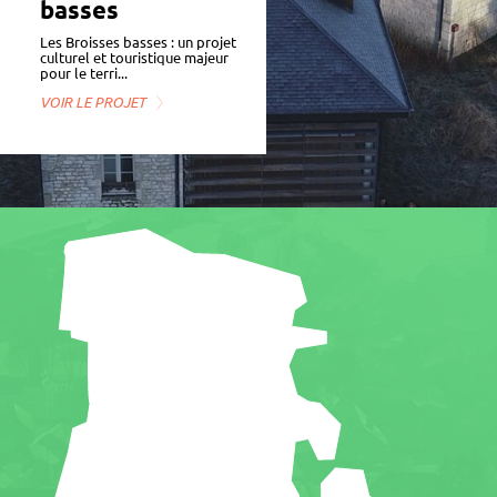
basses
ge­­­­­­ment de Liart
Les Broisses basses : un projet
Le centre d’hé­­­­­­ber­­­­­­­ge­­­­­­­ment de
cultu­­­­­rel et touris­­­­­tique majeur
Liart ...
pour le terri­­­­...
VOIR LE PROJET
VOIR LE PROJET