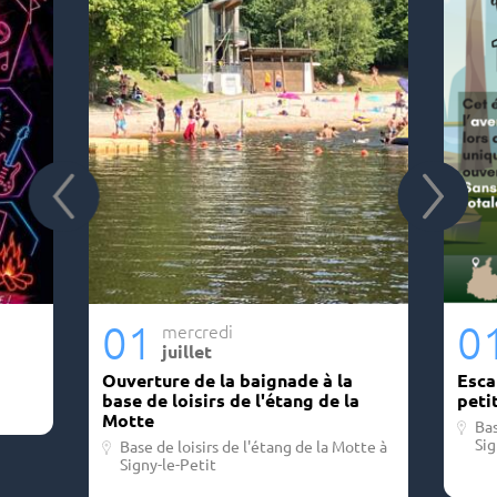
01
0
mercredi
juillet
Ouverture de la baignade à la
Esca
base de loisirs de l'étang de la
peti
Motte
Bas
Sig
Base de loisirs de l'étang de la Motte à
Signy-le-Petit