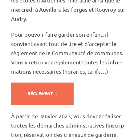
les écoles d’Ar­dennes Thié­rache ainsi que le
mercredi à Auvillers-les-forges et Rouvroy-sur-
Audry.
Pour pouvoir faire garder son enfant, il
convient avant tout de lire et d’ac­cep­ter le
règle­ment de la Commu­nauté de communes.
Vous y retrou­vez égale­ment toutes les infor­
ma­tions néces­saires (horaires, tarifs…)
RÈGLE­MENT
À partir de Janvier 2023, vous devez réali­ser
toutes les démarches admi­nis­tra­tives (inscrip­
tion, réser­va­tion des créneaux de garde­rie,