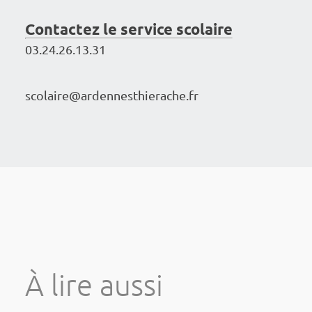
Contac­tez le service scolaire
03.24.26.13.31
scolai­re@ar­den­nes­thie­rache.fr
à lire aussi