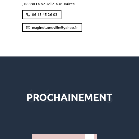
,
08380
La Neuville-aux-Joûtes
06 15 45 26 03
maginot.neuville@yahoo.fr
PROCHAINEMENT