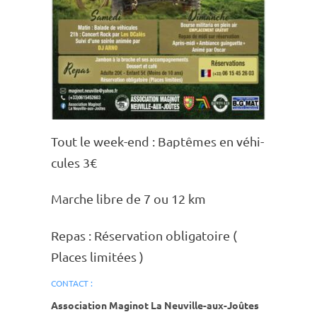
Tout le week-end : Baptêmes en véhi­
cules 3€
Marche libre de 7 ou 12 km
Repas : Réser­va­tion obli­ga­toire (
Places limi­tées )
CONTACT :
Association Maginot La Neuville-aux-Joûtes