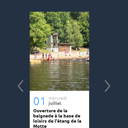
s
01
01
mercredi
merc
juillet
juill
 à
Ouverture de la
Escape game
rges
baignade à la base de
recherche d
loisirs de l'étang de la
collier arge
Motte
Base de lois