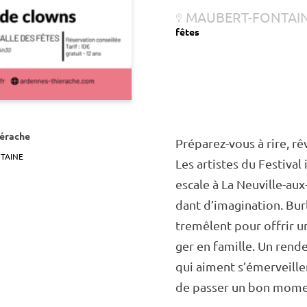
MAUBERT-FONTAI
fêtes
érache
Prépa­rez-vous à rire, rê
TAINE
Les artistes du Festi­val 
escale à La Neuville-aux
dant d’ima­gi­na­tion. Bur
tre­mêlent pour offrir u
ger en famille. Un rende
qui aiment s’émer­veill
de passer un bon mome