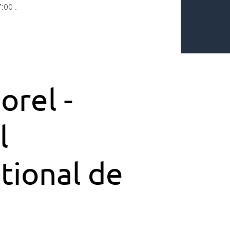
7:00
.
orel -
l
tional de