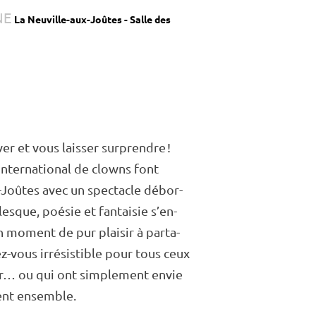
NE
La Neuville-aux-Joûtes - Salle des
ver et vous lais­ser surprendre !
inter­na­tio­nal de clowns font
-Joûtes avec un spec­tacle débor­
lesque, poésie et fantai­sie s’en­
n moment de pur plai­sir à parta­
z-vous irré­sis­tible pour tous ceux
er… ou qui ont simple­ment envie
nt ensemble.