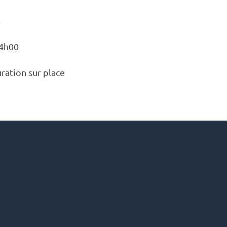
s
14h00
ra­tion sur place