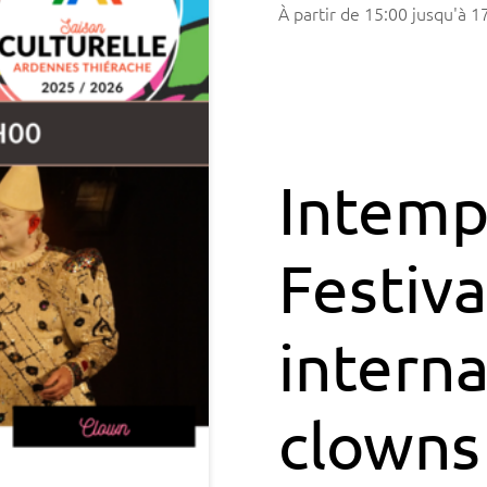
à partir de
15:00
jusqu'à
1
Intemp
Festiva
interna
clowns