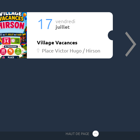
17
vendredi
juillet
Village Vacances
Place Victor Hugo / Hirson
HAUT DE PAGE