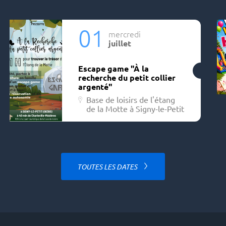
01
mercredi
juillet
Escape game "À la
recherche du petit collier
argenté"
Base de loisirs de l'étang
de la Motte à Signy-le-Petit
TOUTES LES DATES