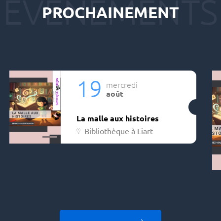
PROCHAINEMENT
19
mercredi
août
La malle aux histoires
Bibliothèque à Liart