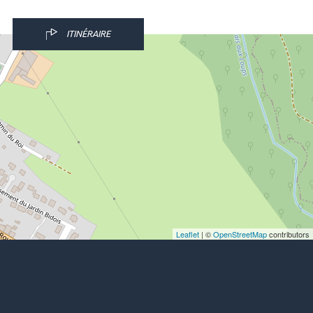
ITINÉRAIRE
Leaflet
| ©
OpenStreetMap
contributors