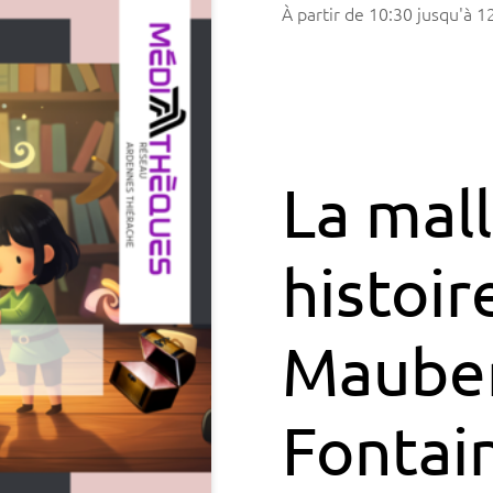
à partir de
10:30
jusqu'à
1
La mal
histoir
Mauber
Fontai