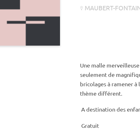
MAUBERT-FONTAI
Une malle merveilleuse
seule­ment de magni­fiq
brico­lages à rame­ner à
thème diffé­rent.
A desti­na­tion des enfa
Gratuit