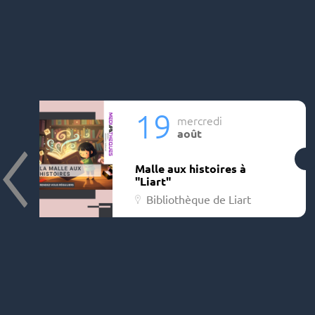
19
mercredi
août
Malle aux histoires à
"Liart"
Bibliothèque de Liart