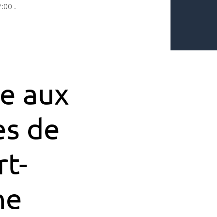
2:00
.
le aux
es de
t-
ne