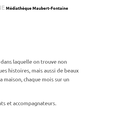
NE
Médiathèque Maubert-Fontaine
 dans laquelle on trouve non
ues histoires, mais aussi de beaux
 la maison, chaque mois sur un
nts et accom­pa­gna­teurs.