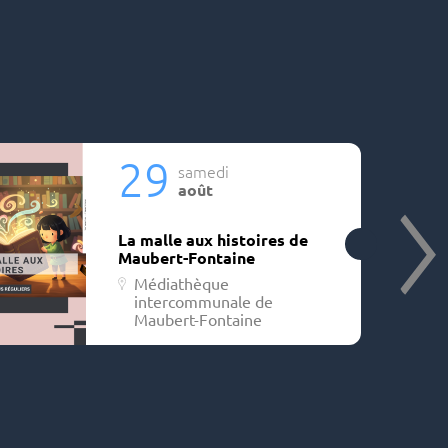
29
samedi
août
La malle aux histoires de
Maubert-Fontaine
Médiathèque
intercommunale de
Maubert-Fontaine