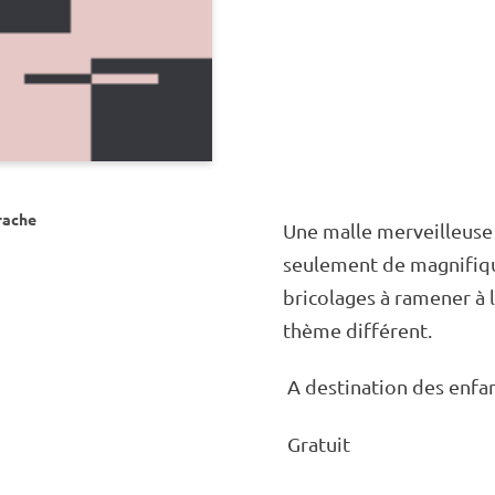
rache
Une malle merveilleuse
seule­ment de magni­fiq
brico­lages à rame­ner à
thème diffé­rent.
A desti­na­tion des enfa
Gratuit