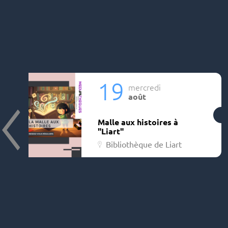
19
mercredi
août
Malle aux histoires à
"Liart"
Bibliothèque de Liart