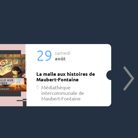
29
samedi
août
La malle aux histoires de
Maubert-Fontaine
Médiathèque
intercommunale de
Maubert-Fontaine