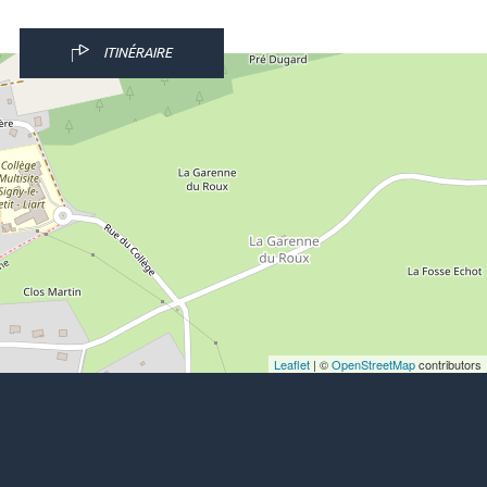
ITINÉRAIRE
Leaflet
| ©
OpenStreetMap
contributors