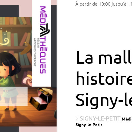
à partir de
10:00
jusqu'à
1
La mal
histoir
Signy-l
SIGNY-LE-PETIT
Médi
Signy-le-Petit