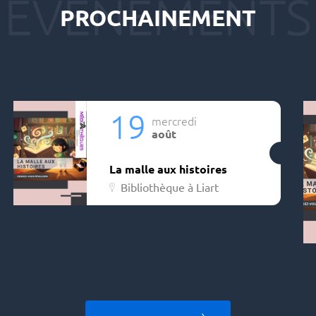
PROCHAINEMENT
19
mercredi
août
La malle aux histoires
Bibliothèque à Liart