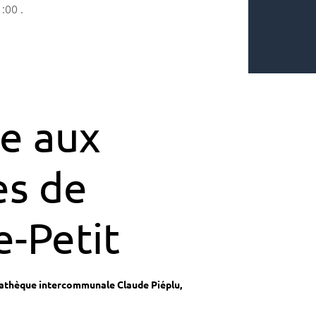
1:00
.
le aux
es de
e-Petit
athèque intercommunale Claude Piéplu,