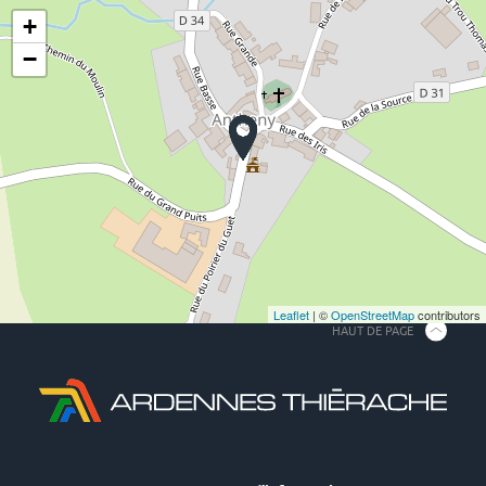
+
−
Leaflet
| ©
OpenStreetMap
contributors
HAUT DE PAGE