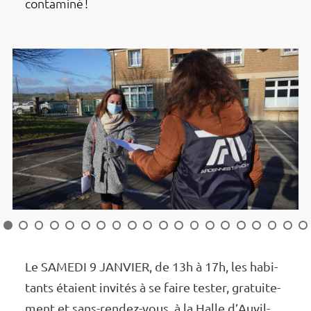
conta­­­­­miné !
1
2
3
4
5
6
7
8
9
10
11
12
13
14
15
16
Le SAMEDI 9 JANVIER, de 13h à 17h, les habi­­­
tants étaient invi­­­tés à se faire tester, gratui­­­te­­­
ment et sans-rendez-vous, à la Halle d’Au­­­­vil­­­