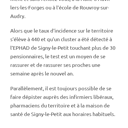
lers-les-Forges ou à l’école de Rouvroy-sur-
Audry.
Alors que le taux d’in­­ci­­­dence sur le terri­­­toire
s’élève à 440 et qu’un clus­­­ter a été détecté à
l’EPHAD de Signy-le-Petit touchant plus de 30
pension­­­naires, le test est un moyen de se
rassu­­­rer et de rassu­­­rer ses proches une
semaine après le nouvel an.
Paral­­­­­lè­­­­­le­­­­­ment, il est toujours possible de se
faire dépis­­­­­ter auprès des infir­­­­­miers libé­­­­­raux,
phar­­­­­ma­­­­­ciens du terri­­­­­toire et à la maison de
santé de Signy-le-Petit aux horaires habi­­­­­tuels.