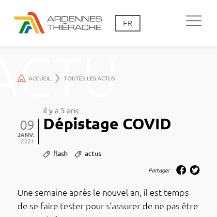
FR
ACTU
ACCUEIL
TOUTES LES ACTUS
il y a 5 ans
Dépistage COVID
09
JANV.
2021
flash
actus
Partager :
Une semaine après le nouvel an, il est temps
de se faire tester pour s’as­­­­­su­­­­­rer de ne pas être