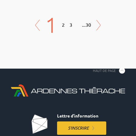
1
2
3
...
30
HAUT DE PAGE
Lettre d'information
S'INSCRIRE