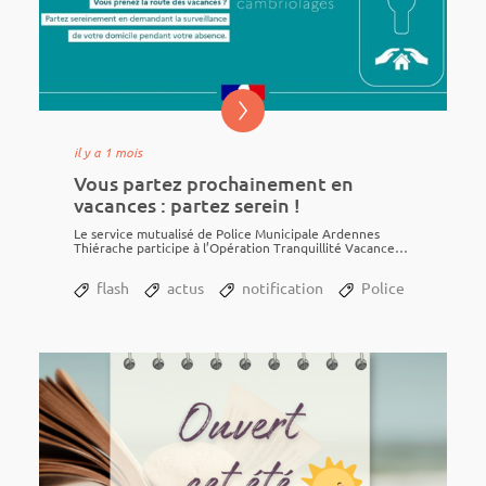
il y a 1 mois
Vous partez prochainement en
vacances : partez serein !
Le service mutua­lisé de Police Muni­ci­pale Ardennes
Thié­rache parti­cipe à l’Opéra­tion Tranquillité Vacances
et assure une surveillance...
flash
actus
notification
Police