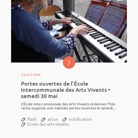
il y a 2 mois
Portes ouvertes de l’École
Intercommunale des Arts Vivants •
samedi 30 mai
L’École Inter­com­mu­nale des Arts Vivants Ardennes Thié­
rache orga­nise une mati­née portes ouvertes le samedi
30 mai, de 10h à 12h, à...
flash
actus
notification
Ecole des arts vivants