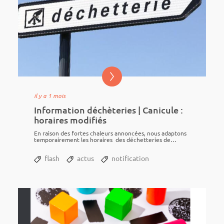
il y a 1 mois
Information déchèteries | Canicule :
horaires modifiés
En raison des fortes chaleurs annon­cées, nous adap­tons
tempo­rai­re­ment les horaires des déchet­te­ries de
Neuville-lez-Beau­lieu et Liart :
flash
actus
notification