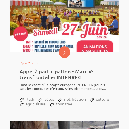
il y a 2 mois
Appel à participation • Marché
transfrontalier INTERREG
Dans le cadre d’un projet euro­péen INTERREG (réunis­
sant les communes d’Hir­son, Sains-Richau­mont, Anor,
Trélon, le Centre cultu­rel de Momi­gnies,...
flash
actus
notification
culture
agriculture
tourisme