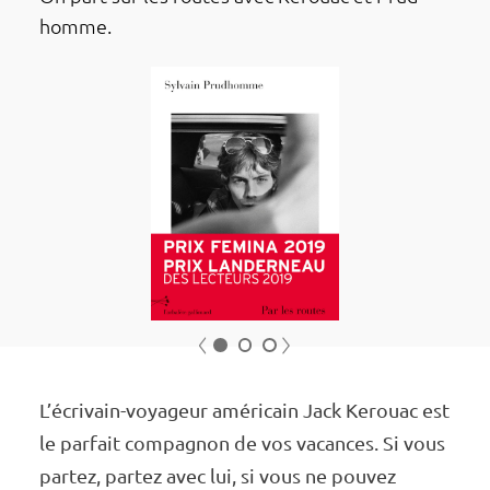
homme.
Précédent
Suivant
1
2
3
L’écri­vain-voya­geur améri­cain Jack Kerouac est
le parfait compa­gnon de vos vacances. Si vous
partez, partez avec lui, si vous ne pouvez