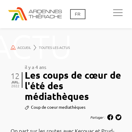
FR
ACTU
ACCUEIL
TOUTES LES ACTUS
il y a 4 ans
Les coups de cœur de
12
JUIL.
l'été des
2022
médiathèques
Coup de coeur mediathèques
Partager :
On part sur les routes avec Kerouac et Prud­