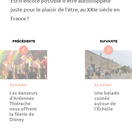
Est-il encore possible d’être autos­top­peur
juste pour le plai­sir de l’être, au XXIe siècle en
France ?
il y a 4 ans
il y a 4 ans
Les danseurs
Une balade
d'Ardennes
contée
Thiérache
autour de
nous offrent
l’Échelle
la féerie de
Disney