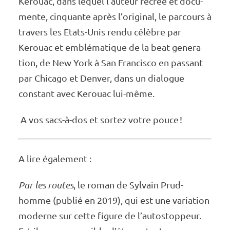
Kerouac, dans lequel l’auteur recrée et docu­
mente, cinquante après l’origi­nal, le parcours à
travers les Etats-Unis rendu célèbre par
Kerouac et emblé­ma­tique de la beat gene­ra­
tion, de New York à San Fran­cisco en passant
par Chicago et Denver, dans un dialogue
constant avec Kerouac lui-même.
A vos sacs-à-dos et sortez votre pouce !
A lire égale­ment :
Par les routes
, le roman de Sylvain Prud­
homme (publié en 2019), qui est une varia­tion
moderne sur cette figure de l’autos­top­peur.