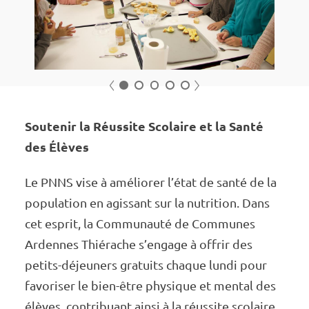
Précédent
Suivant
1
2
3
4
5
Soute­­­nir la Réus­­­site Scolaire et la Santé
des Élèves
Le PNNS vise à amélio­­­rer l’état de santé de la
popu­­­la­­­tion en agis­­­sant sur la nutri­­­tion. Dans
cet esprit, la Commu­­­nauté de Communes
Ardennes Thié­­­rache s’en­­gage à offrir des
petits-déjeu­­­ners gratuits chaque lundi pour
favo­­­ri­­­ser le bien-être physique et mental des
élèves, contri­­­buant ainsi à la réus­­­site scolaire.