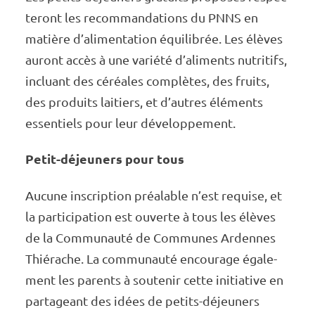
te­­­ront les recom­­­man­­­da­­­tions du PNNS en
matière d’ali­­men­­­ta­­­tion équi­­­li­­­brée. Les élèves
auront accès à une variété d’ali­­ments nutri­­­tifs,
incluant des céréales complètes, des fruits,
des produits laitiers, et d’autres éléments
essen­­­tiels pour leur déve­­­lop­­­pe­­­ment.
Petit-déjeu­­­ners pour tous
Aucune inscrip­­­tion préa­­­lable n’est requise, et
la parti­­­ci­­­pa­­­tion est ouverte à tous les élèves
de la Commu­­­nauté de Communes Ardennes
Thié­­­rache. La commu­­­nauté encou­­­rage égale­­­
ment les parents à soute­­­nir cette initia­­­tive en
parta­­­geant des idées de petits-déjeu­­­ners