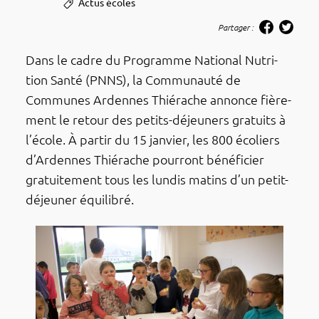
Actus écoles
Partager :
Dans le cadre du Programme Natio­­­nal Nutri­­­
tion Santé (PNNS), la Commu­­­nauté de
Communes Ardennes Thié­­­rache annonce fière­­­
ment le retour des petits-déjeu­­­ners gratuits à
l’école. À partir du 15 janvier, les 800 écoliers
d’Ar­­dennes Thié­­­rache pour­­­ront béné­­­fi­­­cier
gratui­­­te­­­ment tous les lundis matins d’un petit-
déjeu­­­ner équi­­­li­­­bré.