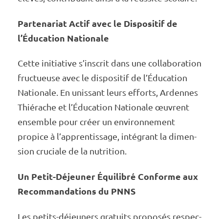
Parte­­­na­­­riat Actif avec le Dispo­­­si­­­tif de
l’Édu­­ca­­­tion Natio­­­nale
Cette initia­­­tive s’ins­­crit dans une colla­­­bo­­­ra­­­tion
fruc­­­tueuse avec le dispo­­­si­­­tif de l’Édu­­ca­­­tion
Natio­­­nale. En unis­­­sant leurs efforts, Ardennes
Thié­­­rache et l’Édu­­ca­­­tion Natio­­­nale œuvrent
ensemble pour créer un envi­­­ron­­­ne­­­ment
propice à l’ap­­pren­­­tis­­­sage, inté­­­grant la dimen­­­
sion cruciale de la nutri­­­tion.
Un Petit-Déjeu­­­ner Équi­­­li­­­bré Conforme aux
Recom­­­man­­­da­­­tions du PNNS
Les petits-déjeu­­­ners gratuits propo­­­sés respec­­­