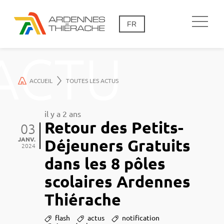
FR
ACTU
ACCUEIL
TOUTES LES ACTUS
il y a 2 ans
Retour des Petits-
03
JANV.
Déjeuners Gratuits
2024
dans les 8 pôles
scolaires Ardennes
Thiérache
flash
actus
notification