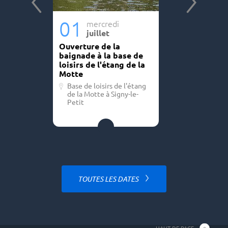
s
01
01
mercredi
merc
juillet
juill
 à
Ouverture de la
Escape game
rges
baignade à la base de
recherche d
loisirs de l'étang de la
collier arge
Motte
Base de lois
de la Motte 
Base de loisirs de l'étang
Petit
de la Motte à Signy-le-
Petit
TOUTES LES DATES