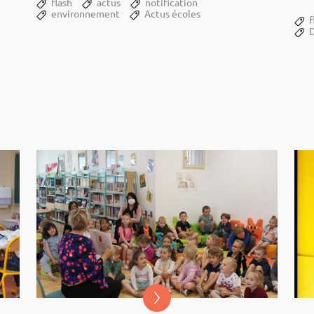
flash
actus
notification
Comm
environnement
Actus écoles
Arde
f
Mau