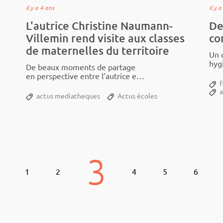
il y a 4 ans
il y 
L'autrice Christine Naumann-
De
Villemin rend visite aux classes
co
de maternelles du territoire
Un d
hygi
De beaux moments de partage
fill
en pers­­­pec­­­tive entre l’au­­trice et
soli­
f
ses jeunes lecteurs.
actus mediatheques
Actus écoles
3
1
2
4
5
6