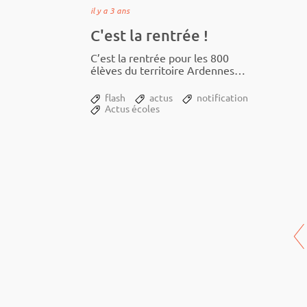
il y a 3 ans
C'est la rentrée !
C’est la rentrée pour les 800
élèves du terri­­­­toire Ardennes
Thié­­­­rache !
flash
actus
notification
Actus écoles