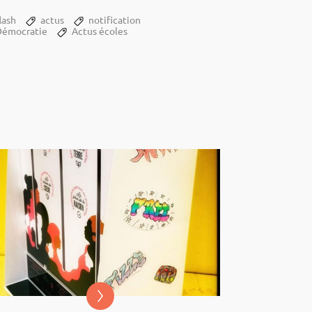
u­­nau­­taire Enfants
nnes Thié­­rache de l’an­née à
lash
actus
notification
bert-Fontaine.
Démocratie
Actus écoles