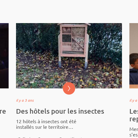
il y a 3 ans
il y 
ure
Des hôtels pour les insectes
Le
re
12 hôtels à insectes ont été
instal­­­­lés sur le terri­toire
Mer
Ardennes Thié­­­­rache ! 🐜🐝
s’e