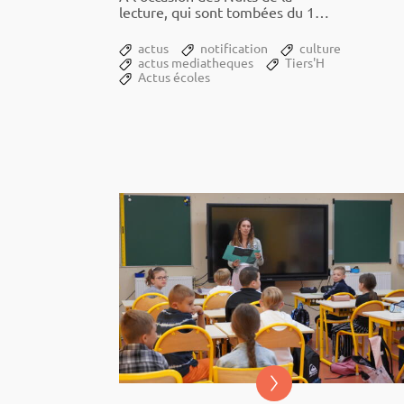
lecture, qui sont tombées du 19
au 21 janvier, et dont le thème
cette année était la peur, le...
actus
notification
culture
actus mediatheques
Tiers'H
Actus écoles