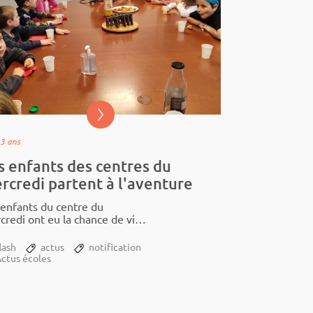
a 3 ans
s enfants des centres du
rcredi partent à l'aventure
 enfants du centre du
redi ont eu la chance de visi­­
 lieux inso­­lites à Char­­le­­ville-
ières. Retour en images…
lash
actus
notification
ctus écoles