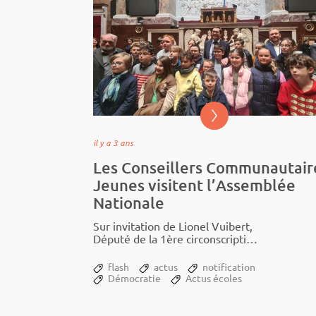
il y a 3 ans
Les Conseillers Communautair
Jeunes visitent l’Assemblée
Nationale
Sur invi­ta­tion de Lionel Vuibert,
Député de la 1ère circons­crip­tion
des Ardennes, les élus du Conseil
Commu­nau­taire Jeunes
flash
actus
notification
Ardennes Thié­rache...
Démocratie
Actus écoles