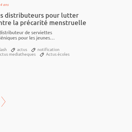
a 4 ans
s distributeurs pour lutter
ntre la précarité menstruelle
istri­­bu­­teur de serviettes
é­­niques pour les jeunes
es : zoom sur une initia­­tive
­daire
lash
actus
notification
actus mediatheques
Actus écoles