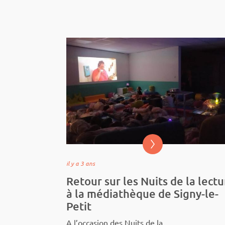
il y a 3 ans
Retour sur les Nuits de la lect
à la médiathèque de Signy-le-
Petit
A l’oc­­­­ca­­­­­sion des Nuits de la