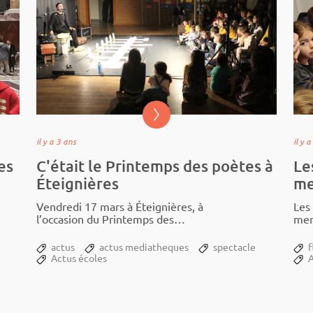
il y a 3 ans
il y 
es
C'était le Printemps des poètes à
Le
Éteignières
me
Vendredi 17 mars à Étei­­gnières, à
Les
l’oc­­ca­­­sion du Prin­­­temps des
merc
poètes, les élèves des écoles...
ter 2
Méz
actus
actus mediatheques
spectacle
f
Actus écoles
A