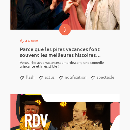
il y a 6 mois
Parce que les pires vacances font
souvent les meilleures histoires…
Venez rire avec vacan­ces­de­merde.com, une comé­die
grinçante et irré­sis­tible !
flash
actus
notification
spectacle