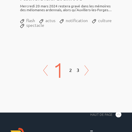
Mercredi 20 mars 2024 restera gravé dans les mémoires
des mélo­manes arden­nais, alors qu’Au­villers-les-Forges
accueillait un des nombreux concerts de la 20ème...
flash
actus
notification
culture
spectacle
1
2
3
HAUT DE PAGE