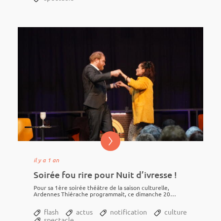
il y a 1 an
Soirée fou rire pour Nuit d’ivresse !
Pour sa 1ère soirée théâtre de la saison cultu­relle,
Ardennes Thié­rache program­mait, ce dimanche 20
octobre à Maubert-Fontaine, le clas­sique...
flash
actus
notification
culture
spectacle