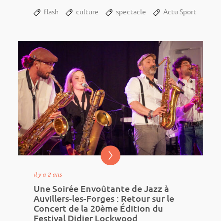
jeune fille de 14 ans qui a parti­cipé aux JO de...
flash
culture
spectacle
Actu Sport
il y a 2 ans
Une Soirée Envoûtante de Jazz à
Auvillers-les-Forges : Retour sur le
Concert de la 20ème Édition du
Festival Didier Lockwood