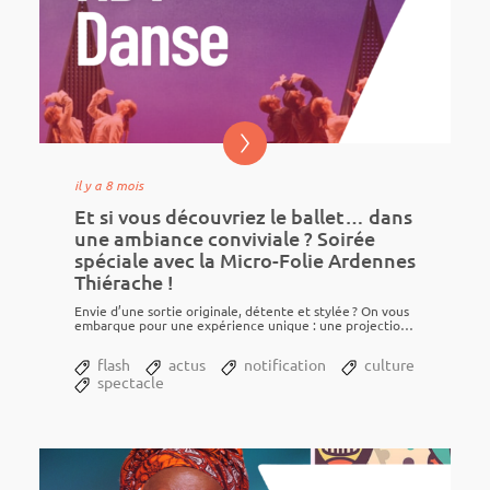
il y a 8 mois
Et si vous découvriez le ballet… dans
une ambiance conviviale ? Soirée
spéciale avec la Micro-Folie Ardennes
Thiérache !
Envie d’une sortie origi­nale, détente et stylée ? On vous
embarque pour une expé­rience unique : une projec­tion
de ballet, en parte­na­riat...
flash
actus
notification
culture
spectacle