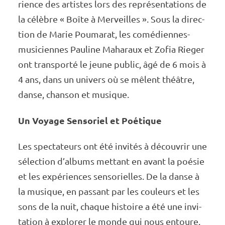
rience des artistes lors des repré­sen­ta­tions de
la célèbre « Boîte à Merveilles ». Sous la direc­
tion de Marie Pouma­rat, les comé­diennes-
musi­ciennes Pauline Maha­raux et Zofia Rieger
ont trans­porté le jeune public, âgé de 6 mois à
4 ans, dans un univers où se mêlent théâtre,
danse, chan­son et musique.
Un Voyage Senso­riel et Poétique
Les spec­ta­teurs ont été invi­tés à décou­vrir une
sélec­tion d’al­bums mettant en avant la poésie
et les expé­riences senso­rielles. De la danse à
la musique, en passant par les couleurs et les
sons de la nuit, chaque histoire a été une invi­
ta­tion à explo­rer le monde qui nous entoure.