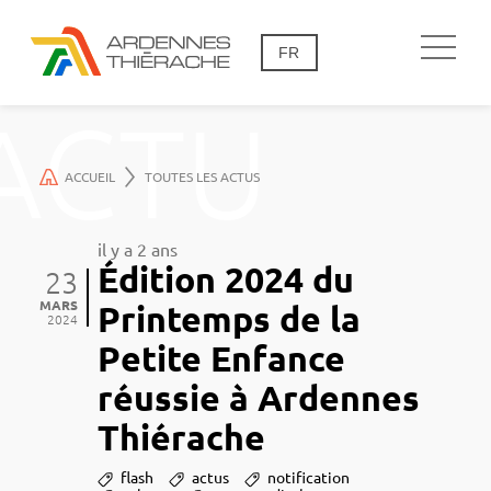
FR
ACTU
ACCUEIL
TOUTES LES ACTUS
il y a 2 ans
Édition 2024 du
23
MARS
Printemps de la
2024
Petite Enfance
réussie à Ardennes
Thiérache
flash
actus
notification