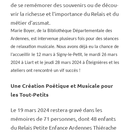
de se remé­mo­rer des souve­nirs ou de décou­
vrir la richesse et l’im­por­tance du Relais et du
métier d’ass­mat.
Marie Boyer, de la Biblio­thèque Dépar­te­men­tale des
Ardennes, est inter­ve­nue plusieurs fois pour des séances
de relaxa­tion musi­cale. Nous avons déjà eu la chance de
l’ac­cueillir le 12 mars à Signy-le-Petit, le mardi 26 mars
2024 à Liart et le jeudi 28 mars 2024 à Étei­gnières et les
ateliers ont rencon­tré un vif succès !
Une Créa­tion Poétique et Musi­cale pour
les Tout-Petits
Le 19 mars 2024 restera gravé dans les
mémoires de 71 personnes, dont 48 enfants
du Relais Petite Enfance Ardennes Thié­rache