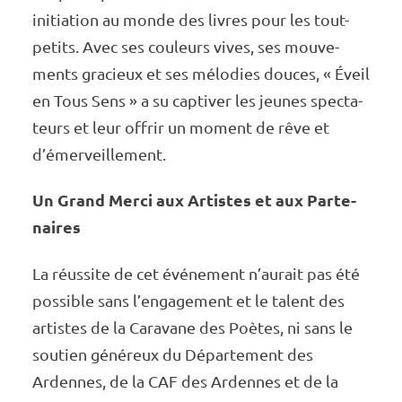
initia­tion au monde des livres pour les tout-
petits. Avec ses couleurs vives, ses mouve­
ments gracieux et ses mélo­dies douces, « Éveil
en Tous Sens » a su capti­ver les jeunes spec­ta­
teurs et leur offrir un moment de rêve et
d’émer­veille­ment.
Un Grand Merci aux Artistes et aux Parte­
naires
La réus­site de cet événe­ment n’au­rait pas été
possible sans l’en­ga­ge­ment et le talent des
artistes de la Cara­vane des Poètes, ni sans le
soutien géné­reux du Dépar­te­ment des
Ardennes, de la CAF des Ardennes et de la