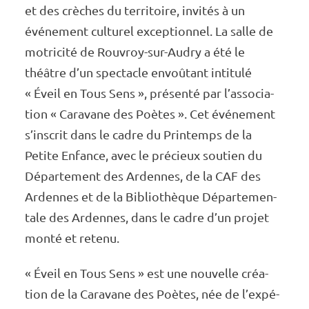
et des crèches du terri­toire, invi­tés à un
événe­ment cultu­rel excep­tion­nel. La salle de
motri­cité de Rouvroy-sur-Audry a été le
théâtre d’un spec­tacle envoû­tant inti­tulé
« Éveil en Tous Sens », présenté par l’as­so­cia­
tion « Cara­vane des Poètes ». Cet événe­ment
s’ins­crit dans le cadre du Prin­temps de la
Petite Enfance, avec le précieux soutien du
Dépar­te­ment des Ardennes, de la CAF des
Ardennes et de la Biblio­thèque Dépar­te­men­
tale des Ardennes, dans le cadre d’un projet
monté et retenu.
« Éveil en Tous Sens » est une nouvelle créa­
tion de la Cara­vane des Poètes, née de l’ex­pé­