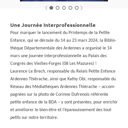
Précédent
Suivant
1
2
3
4
5
Une Jour­née Inter­pro­fes­sion­nelle
Pour marquer le lance­ment du Prin­temps de la Petite
Enfance, qui se déroule du 14 au 23 mars 2024, la Biblio­
thèque Dépar­te­men­tale des Ardennes a orga­nisé le 14
mars une jour­née inter­pro­fes­sion­nelle au Palais des
Congrès des Vieilles-Forges (08 Les Mazures) !
Laurence Le Brech, respon­sable du Relais Petite Enfance
Ardennes Thié­rache, ainsi que Kathy Obi, respon­sable du
Réseau des Média­thèques Ardennes Thié­rache – accom­
pa­gnées sur la photo de Corinne Dufre­nois réfé­rente
petite enfance de la BDA – y sont présentes, pour enri­chir
et amélio­rer le bien-être et l’épa­nouis­se­ment des tout-
petits sur notre terri­toire.