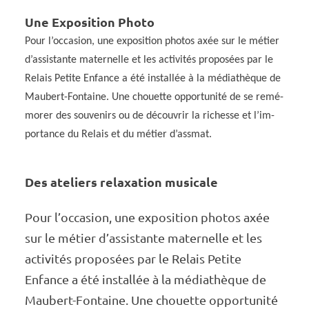
Une Expo­si­tion Photo
Pour l’oc­ca­sion, une expo­si­tion photos axée sur le métier
d’as­sis­tante mater­nelle et les acti­vi­tés propo­sées par le
Relais Petite Enfance a été instal­lée à la média­thèque de
Maubert-Fontaine. Une chouette oppor­tu­nité de se remé­
mo­rer des souve­nirs ou de décou­vrir la richesse et l’im­
por­tance du Relais et du métier d’ass­mat.
Des ateliers relaxa­tion musi­cale
Pour l’oc­ca­sion, une expo­si­tion photos axée
sur le métier d’as­sis­tante mater­nelle et les
acti­vi­tés propo­sées par le Relais Petite
Enfance a été instal­lée à la média­thèque de
Maubert-Fontaine. Une chouette oppor­tu­nité