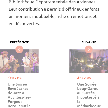
Biblio­thèque Dépar­te­men­tale des Ardennes.
Leur contri­bu­tion a permis d’of­frir aux enfants
un moment inou­bliable, riche en émotions et
en décou­vertes.
il y a 2 ans
il y a 2 ans
Une Soirée
Une Soirée
Envoûtante
Loup-Garou
de Jazz à
au Succès
Auvillers-les-
Incontesté à
Forges :
la
Retour sur le
Médiathèque