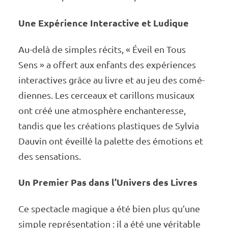
Une Expé­rience Inte­rac­tive et Ludique
Au-delà de simples récits, « Éveil en Tous
Sens » a offert aux enfants des expé­riences
inter­ac­tives grâce au livre et au jeu des comé­
diennes. Les cerceaux et carillons musi­caux
ont créé une atmo­sphère enchan­te­resse,
tandis que les créa­tions plas­tiques de Sylvia
Dauvin ont éveillé la palette des émotions et
des sensa­tions.
Un Premier Pas dans l’Uni­vers des Livres
Ce spec­tacle magique a été bien plus qu’une
simple repré­sen­ta­tion : il a été une véri­table