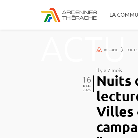
LA COMMU
ACTU
ACCUEIL
TOUTE
il y a 7 mois
Nuits 
16
DÉC.
2025
lectur
Villes
campa