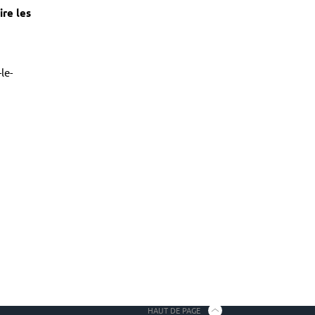
lire les
le-
HAUT DE PAGE