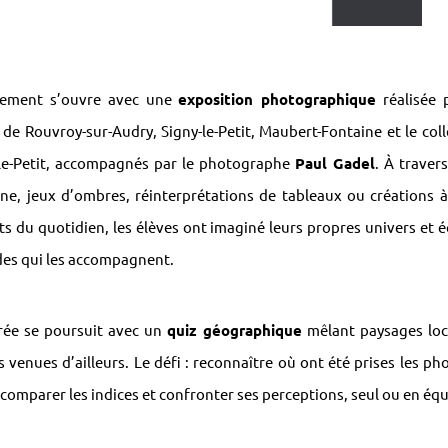
­ne­ment s’ouvre avec une
expo­si­tion photo­gra­phique
réali­sée 
 de Rouvroy-sur-Audry, Signy-le-Petit, Maubert-Fontaine et le col
le-Petit, accom­pa­gnés par le photo­graphe
Paul Gadel
. À traver
ne, jeux d’ombres, réin­ter­pré­ta­tions de tableaux ou créa­tions à
ts du quoti­dien, les élèves ont imaginé leurs propres univers et éc
es qui les accom­pagnent.
rée se pour­suit avec un
quiz géogra­phique
mêlant paysages loc
 venues d’ailleurs. Le défi : recon­naître où ont été prises les pho
 compa­rer les indices et confron­ter ses percep­tions, seul ou en éq