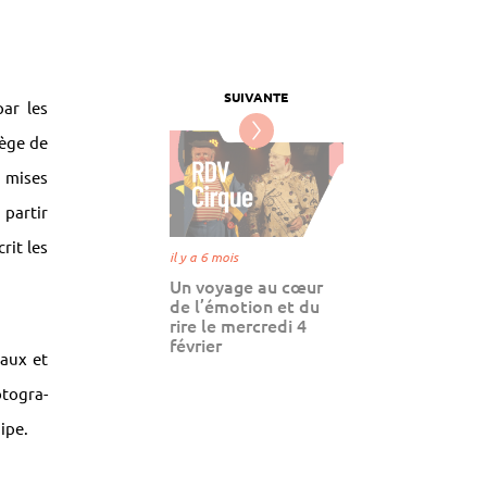
par les
lège de
s mises
 partir
rit les
il y a 6 mois
Un voyage au cœur
de l’émotion et du
rire le mercredi 4
février
aux et
to­gra­
uipe.