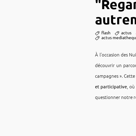
"Rega
autre
flash
actus
actus mediatheq
À l’oc­ca­sion des N
décou­vrir un parcou
campagnes ». Cette
et parti­ci­pa­tive
, où
ques­tion­ner notre 