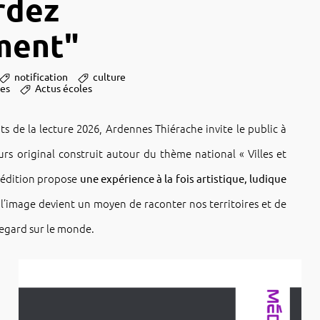
rdez
ment"
notification
culture
ues
Actus écoles
uits de la lecture 2026, Ardennes Thié­rache invite le public à
rs origi­nal construit autour du thème natio­nal « Villes et
 édition propose
une expé­rience à la fois artis­tique, ludique
 l’image devient un moyen de racon­ter nos terri­toires et de
regard sur le monde.