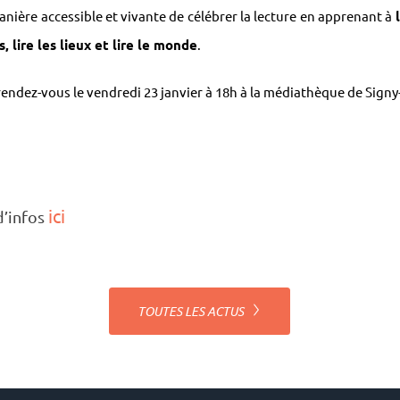
nière acces­sible et vivante de célé­brer la lecture en appre­nant à
, lire les lieux et lire le monde
.
rendez-vous le vendredi 23 janvier à 18h à la média­thèque de Signy-
ici
d’in­fos
TOUTES LES ACTUS