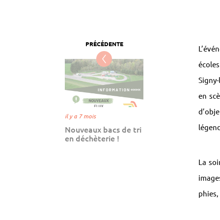
L’évé
écoles
Signy-
en scè
d’obje
il y a 7 mois
légend
Nouveaux bacs de tri
en déchèterie !
La soi
images
phies,