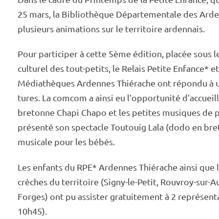
25 mars, la Biblio­­thèque Dépar­­te­­men­­tale des Ard
plusieurs anima­­tions sur le terri­­toire arden­­nais.
Pour parti­­ci­­per à cette 5ème édition, placée sous l
cultu­­rel des tout-petits, le Relais Petite Enfan­­ce* 
Média­­thèques Ardennes Thié­­rache ont répondu à un
tures. La comcom a ainsi eu l’op­por­­tu­­nité d’ac­cueil
bretonne Chapi Chapo et les petites musiques de pl
présenté son spec­­tacle Toutouig Lala (dodo en bre
musi­­cale pour les bébés.
Les enfants du RPE* Ardennes Thié­­rache ainsi que 
crèches du terri­­toire (Signy-le-Petit, Rouvroy-sur-A
Forges) ont pu assis­­ter gratui­­te­­ment à 2 repré­­sen­­
10h45).