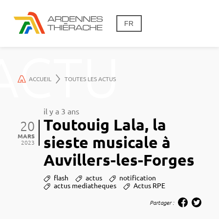
FR
ACTU
ACCUEIL
TOUTES LES ACTUS
il y a 3 ans
Toutouig Lala, la
20
MARS
sieste musicale à
2023
Auvillers-les-Forges
flash
actus
notification
actus mediatheques
Actus RPE
Partager :