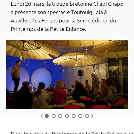
Lundi 20 mars, la troupe bretonne Chapi Chapo
a présenté son spec­­tacle Toutouig Lala à
Auvillers-les-Forges pour la 5ème édition du
Prin­­temps de la Petite Enfance.
récédent
Suivant
1
2
3
4
5
6
7
Dans le cadre du Prin­­temps de la Petite Enfance, qu