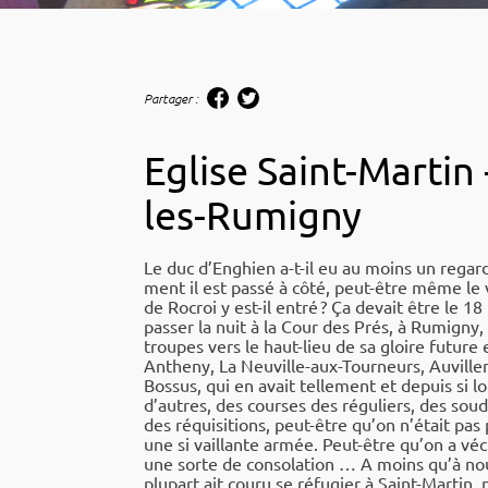
Partager :
Eglise Saint-Martin 
les-Rumigny
Le duc d’En­ghien a-t-il eu au moins un regard
ment il est passé à côté, peut-être même le 
de Rocroi y est-il entré ? Ça devait être le 18
passer la nuit à la Cour des Prés, à Rumi­gny,
troupes vers le haut-lieu de sa gloire future 
Antheny, La Neuville-aux-Tour­neurs, Auviller
Bossus, qui en avait telle­ment et depuis si
d’autres, des courses des régu­liers, des sou
des réqui­si­tions, peut-être qu’on n’était pas
une si vaillante armée. Peut-être qu’on a v
une sorte de conso­la­tion … A moins qu’à nou
plupart ait couru se réfu­gier à Saint-Martin, 