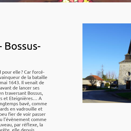
- Bossus-
 pour elle ? Car forcé­
vainqueur de la bataille
 mai 1643. Il venait de
 avant de lancer ses
en traver­sant Bossus,
s et Etei­gniè­res… A
 long­temps bavé, comme
dards en vadrouille et
 peu fier de voir passer
écu l’évè­ne­ment comme
veau, par réflexe, la
prête, elle depuis