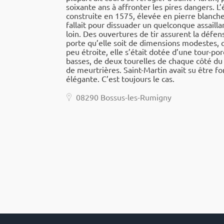
soixante ans à affron­ter les pires dangers. L’
construite en 1575, élevée en pierre blanche,
fallait pour dissua­der un quel­conque assaillan
loin. Des ouver­tures de tir assurent la défen
porte qu’elle soit de dimen­sions modestes, 
peu étroite, elle s’était dotée d’une tour-po
basses, de deux tourelles de chaque côté du c
de meur­trières. Saint-Martin avait su être fo
élégante. C’est toujours le cas.
08290 Bossus-les-Rumi­gny