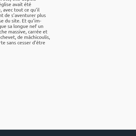
église avait été
 avec tout ce qu’il
t de s’aven­tu­rer plus
se du site. Et qu’im­
que sa longue nef un
rche massive, carrée et
hevet, de mâchi­cou­lis,
rte sans cesser d’être