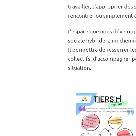
travailler, s’ap­pro­prier de
rencon­trer ou simple­ment é
L’es­pace que nous déve­lop
sociale hybride, à mi-chemin 
Il permet­tra de resser­rer le
collec­tifs, d’ac­com­pa­gne
situa­tion.