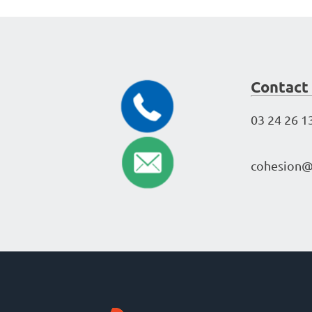
Contact
03 24 26 1
cohe­sion@a