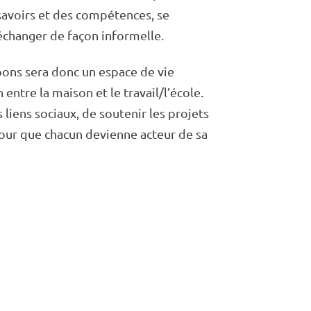
s savoirs et des compé­tences, se
chan­ger de façon infor­melle.
­pons sera donc un espace de vie
entre la maison et le travail/l’école.
s liens sociaux, de soute­nir les projets
r pour que chacun devienne acteur de sa