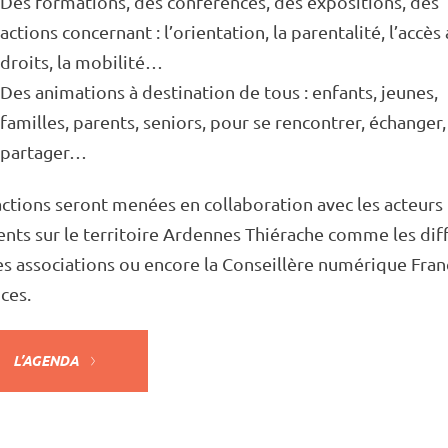
Des forma­tions, des confé­rences, des expo­si­tions, des
actions concer­nant : l’orien­ta­tion, la paren­ta­lité, l’ac­cès
droits, la mobi­li­té…
Des anima­tions à desti­na­tion de tous : enfants, jeunes,
familles, parents, seniors, pour se rencon­trer, échan­ger,
parta­ger…
ctions seront menées en colla­bo­ra­tion avec les acteurs
nts sur le terri­toire Ardennes Thié­rache comme les dif
s asso­cia­tions ou encore la Conseillère numé­rique Fra
ces.
L’AGENDA