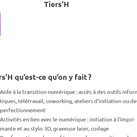
Tiers’H
rs’H qu’est-ce qu’on y fait ?
Aide à la tran­si­tion numé­rique : accès à des outils infor­
tiques, télé­tra­vail, cowor­king, ateliers d’ini­tia­tion ou de
perfec­tion­ne­ment
Acti­vi­tés en lien avec le numé­rique : initia­tion à l’im­pri­
mante et au stylo 3D, graveuse laser, codage