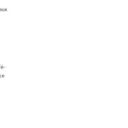
 aux
fé­
nce