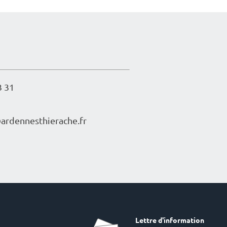
3 31
r­den­nes­thie­rache.fr
Lettre d'information