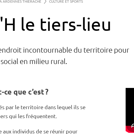
 À ARDENNES THIÉRACHE
CULTURE ET SPORTS
'H le tiers-lieu
en­droit incon­tour­nable du terri­toire pour
 social en milieu rural.
t-ce que c’est ?
és par le terri­toire dans lequel ils se
ers qui les fréquentent.
 aux indi­vi­dus de se réunir pour