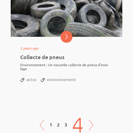
5 years ago
Collecte de pneus
Envi­­­­ron­­­­ne­­­­ment : Un nouvelle collecte de pneus d’en­­­si­­­­
lage
actus
environnement
4
1
2
3