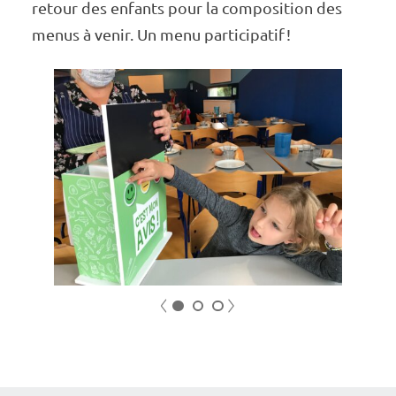
retour des enfants pour la compo­­­­­­­si­­­­­­­tion des
menus à venir. Un menu parti­­­­­­­ci­­­­­­­pa­­­­­­­tif !
previous
next
1
2
3