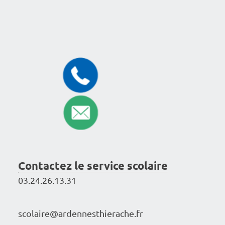
Contac­­­­­­­­­­­­tez le service scolaire
03.24.26.13.31
scolai­­­­­­­­re@ar­­­­­­­den­­­­­­­­nes­­­­­­­thie­­­­­­­­rache.fr