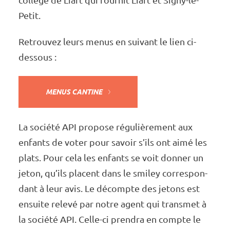
Petit.
Retrou­­­­­­­­­vez leurs menus en suivant le lien ci-
dessous :
MENUS CANTINE
La société API propose régu­­­­­­­­liè­­­­­­­­re­­­­­­­­ment aux
enfants de voter pour savoir s’ils ont aimé les
plats. Pour cela les enfants se voit donner un
jeton, qu’ils placent dans le smiley corres­­­­­­­pon­­­­­­­
dant à leur avis. Le décompte des jetons est
ensuite relevé par notre agent qui trans­­­­­­­met à
la société API. Celle-ci pren­­­­­­­dra en compte le