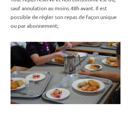
sauf annu­­­­­­­la­­­­­­­tion au moins 48h avant. Il est
possible de régler son repas de façon unique
ou par abon­­­­­­­ne­­­­­­­ment;