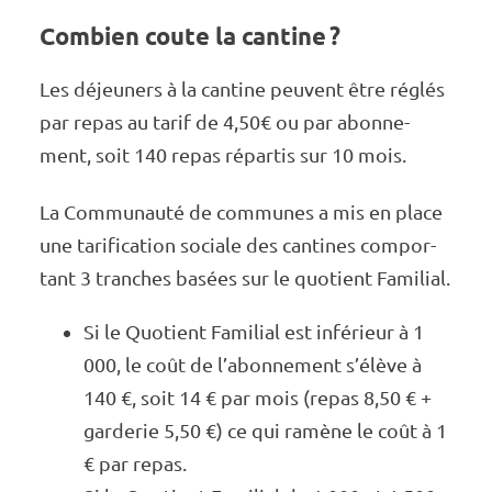
Combien coute la cantine ?
Les déjeu­­­­­­­ners à la cantine peuvent être réglés
par repas au tarif de 4,50€ ou par abon­­­­­­­ne­­­­­­­
ment, soit 140 repas répar­­­­­­­tis sur 10 mois.
La Commu­­­­­­­­nauté de communes a mis en place
une tari­­­­­­­­fi­­­­­­­­ca­­­­­­­­tion sociale des cantines compor­­­­­­­­
tant 3 tranches basées sur le quotient Fami­­­­­­­­­lial.
Si le Quotient Fami­­­­­­­­­lial est infé­­­­­­­­­rieur à 1
000, le coût de l’abon­­­­­­­­ne­­­­­­­­ment s’élève à
140 €, soit 14 € par mois (repas 8,50 € +
garde­­­­­­­­­rie 5,50 €) ce qui ramène le coût à 1
€ par repas.