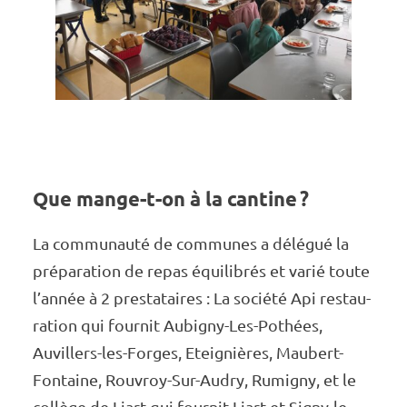
Que mange-t-on à la cantine ?
La commu­­­­­­­nauté de communes a délé­­­­­­­gué la
prépa­­­­­­­ra­­­­­­­tion de repas équi­­­­­­­li­­­­­­­brés et varié toute
l’an­­­­­­née à 2 pres­­­­­­­ta­­­­­­­taires : La société Api restau­­­­­­­­­
ra­­­­­­­­­tion qui four­­­­­­­­­nit Aubi­­­­­­­­­gny-Les-Pothées,
Auvillers-les-Forges, Etei­­­­­­­­­gnières, Maubert-
Fontaine, Rouvroy-Sur-Audry, Rumi­­­­­­­­­gny, et le
collège de Liart qui four­­­­­­­­­nit Liart et Signy-le-