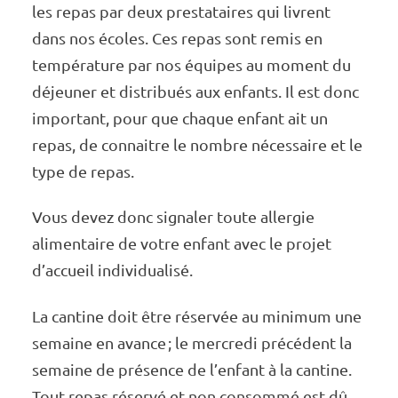
les repas par deux pres­­­­­­­ta­­­­­­­taires qui livrent
dans nos écoles. Ces repas sont remis en
tempé­­­­­­­ra­­­­­­­ture par nos équipes au moment du
déjeu­­­­­­­ner et distri­­­­­­­bués aux enfants. Il est donc
impor­­­­­­­tant, pour que chaque enfant ait un
repas, de connaitre le nombre néces­­­­­­­saire et le
type de repas.
Vous devez donc signa­­­­­­­ler toute aller­­­­­­­gie
alimen­­­­­­­taire de votre enfant avec le projet
d’ac­­­­­­cueil indi­­­­­­­vi­­­­­­­dua­­­­­­­lisé.
La cantine doit être réser­­­­­­­vée au mini­­­­­­­mum une
semaine en avance ; le mercredi précé­dent la
semaine de présence de l’en­­­­­­fant à la cantine.
Tout repas réservé et non consommé est dû,