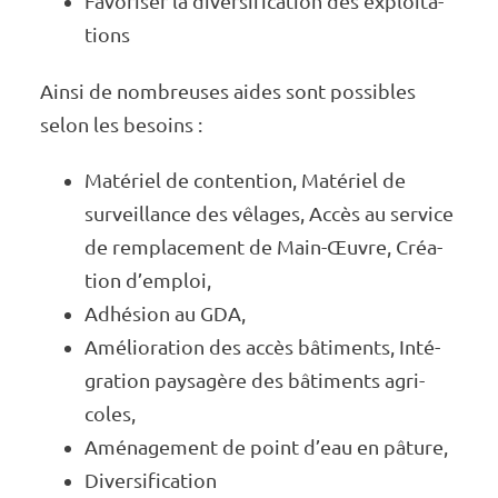
Favo­­­­ri­­­­ser la diver­­­­si­­­­fi­­­­ca­­­­tion des exploi­­­­ta­­­­
tions
Ainsi de nombreuses aides sont possibles
selon les besoins :
Maté­­­­riel de conten­­­­tion, Maté­­­­riel de
surveillance des vêlages, Accès au service
de rempla­­­­ce­­­­ment de Main-Œuvre, Créa­­­­
tion d’em­­­­ploi,
Adhé­­­­sion au GDA,
Amélio­­­­ra­­­­tion des accès bâti­­­­ments, Inté­­­­
gra­­­­tion paysa­­­­gère des bâti­­­­ments agri­­­­
coles,
Aména­­­­ge­­­­ment de point d’eau en pâture,
Diver­­­­si­­­­fi­­­­ca­­­­tion