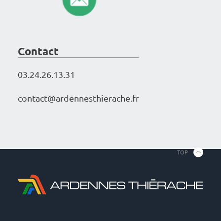
Contac­­­­­­­­­­­­t
03.24.26.13.31
contact@ar­­­­­­­­­­­­­­­­­­­den­­­­­­­­­­­­­­­­­­­nes­­­­­­­­­­­­­­­­­­­thie­­­­­­­­­­­­­­­­­­­rache.fr
TOP