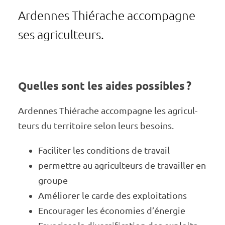
Ardennes Thié­rache accom­pagne
ses agri­cul­teurs.
Quelles sont les aides possibles ?
Ardennes Thié­­­­rache accom­­­­pagne les agri­­­­cul­­­­
teurs du terri­­­­toire selon leurs besoins.
Faci­­­­li­­­­ter les condi­­­­tions de travail
permettre au agri­­­­cul­­­­teurs de travailler en
groupe
Amélio­­­­rer le carde des exploi­­­­ta­­­­tions
Encou­­­­ra­­­­ger les écono­­­­mies d’éner­­­­gie