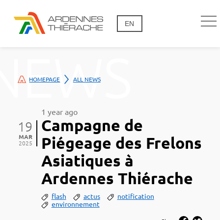
EN
NEWS
HOMEPAGE
ALL NEWS
1 year ago
Campagne de
19
MAR
Piégeage des Frelons
2025
Asiatiques à
Ardennes Thiérache
flash
actus
notification
environnement