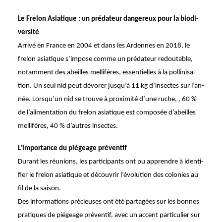
Le Frelon Asia­tique : un préda­teur dange­reux pour la biodi­
ver­sité
Arrivé en France en 2004 et dans les Ardennes en 2018, le
frelon asia­tique s’impose comme un préda­teur redou­table,
notam­ment des abeilles melli­fères, essen­tielles à la polli­ni­sa­
tion. Un seul nid peut dévo­rer jusqu’à 11 kg d’in­sectes sur l’an­
née. Lorsqu’un nid se trouve à proxi­mité d’une ruche, , 60 %
de l’ali­men­ta­tion du frelon asia­tique est compo­sée d’abeilles
melli­fères, 40 % d’autres insectes.
L’im­por­tance du piégeage préven­tif
Durant les réunions, les parti­ci­pants ont pu apprendre à iden­ti­
fier le frelon asia­tique et décou­vrir l’évolu­tion des colo­nies au
fil de la saison.
Des infor­ma­tions précieuses ont été parta­gées sur les bonnes
pratiques de piégeage préven­tif, avec un accent parti­cu­lier sur