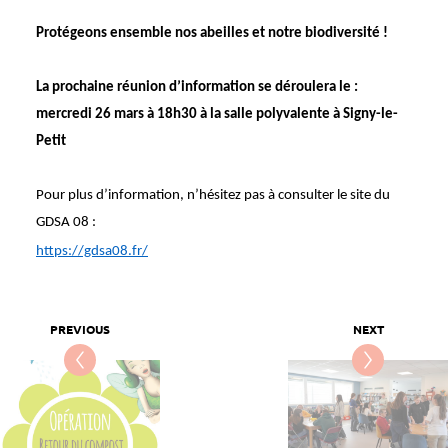
Proté­geons ensemble nos abeilles et notre biodi­ver­sité !
La prochaine réunion d’in­for­ma­tion se dérou­lera le :
mercredi 26 mars à 18h30 à la salle poly­va­lente à Signy-le-
Petit
Pour plus d’in­for­ma­tion, n’hé­si­tez pas à consul­ter le site du
GDSA 08 :
https://gdsa08.fr/