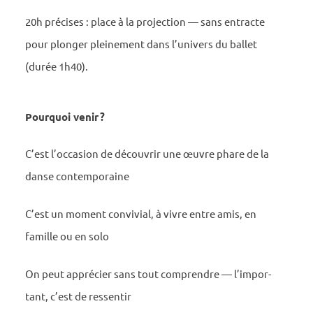
20h précises : place à la projec­tion — sans entracte
pour plon­ger plei­ne­ment dans l’uni­vers du ballet
(durée 1h40).
Pourquoi venir ?
C’est l’oc­ca­sion de décou­vrir une œuvre phare de la
danse contem­po­raine
C’est un moment convi­vial, à vivre entre amis, en
famille ou en solo
On peut appré­cier sans tout comprendre — l’im­por­
tant, c’est de ressen­tir