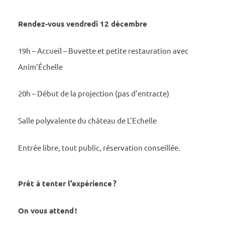
Rendez-vous vendredi 12 décembre
19h – Accueil – Buvette et petite restau­ra­tion avec
Anim’É­chelle
20h – Début de la projec­tion (pas d’en­tracte)
Salle poly­va­lente du château de L’Echelle
Entrée libre, tout public, réser­va­tion conseillée.
Prêt à tenter l’ex­pé­rience ?
On vous attend !