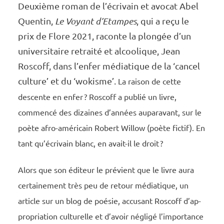
Deuxième roman de l’écri­­­­vain et avocat Abel
Quen­­­­tin,
Le Voyant d’Etampes
, qui a reçu le
prix de Flore 2021, raconte la plon­­­­gée d’un
univer­­­­si­­­­taire retraité et alcoo­­­­lique, Jean
Roscoff, dans l’en­­­­fer média­­­­tique de la ‘can­­­­cel
cultu­­­­re’ et du ‘wokis­­­­me’.
La raison de cette
descente en enfer ? Roscoff a publié un livre,
commencé des dizaines d’an­­­­nées aupa­­­­ra­­­­vant, sur le
poète afro-améri­­­­cain Robert Willow (poète fictif). En
tant qu’é­­­cri­­­­vain blanc, en avait-il le droit ?
Alors que son éditeur le prévient que le livre aura
certai­­­­ne­­­­ment très peu de retour média­­­­tique, un
article sur un blog de poésie, accu­­­­sant Roscoff d’ap­­­
pro­­­­pria­­­­tion cultu­­­­relle et d’avoir négligé l’im­­­por­­­­tance