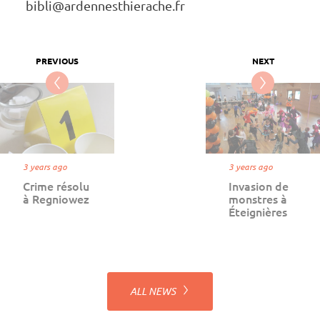
bibli@ar­den­nes­thie­rache.fr
3 years ago
3 years ago
Crime résolu
Invasion de
à Regniowez
monstres à
Éteignières
ALL NEWS