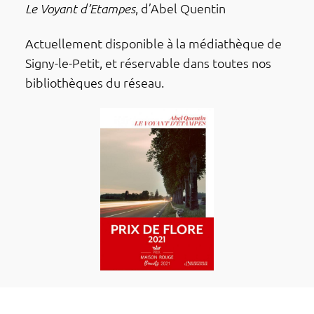
Le Voyant d’Etampes
, d’Abel Quen­­­­tin
Actuel­le­ment dispo­nible à la média­thèque de
Signy-le-Petit, et réser­vable dans toutes nos
biblio­thèques du réseau.