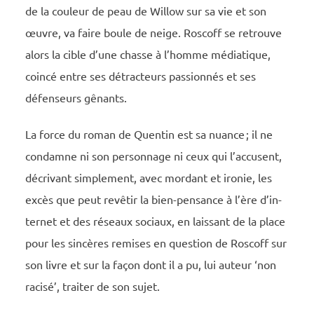
de la couleur de peau de Willow sur sa vie et son
œuvre, va faire boule de neige. Roscoff se retrouve
alors la cible d’une chasse à l’homme média­­­­tique,
coincé entre ses détrac­­­­teurs passion­­­­nés et ses
défen­­­­seurs gênants.
La force du roman de Quen­­­­tin est sa nuance ; il ne
condamne ni son person­­­­nage ni ceux qui l’ac­­­cusent,
décri­­­­vant simple­­­­ment, avec mordant et ironie, les
excès que peut revê­­­­tir la bien-pensance à l’ère d’in­­­
ter­­­­net et des réseaux sociaux, en lais­­­­sant de la place
pour les sincères remises en ques­­­­tion de Roscoff sur
son livre et sur la façon dont il a pu, lui auteur ‘non
raci­­­­sé’, trai­­­­ter de son sujet.