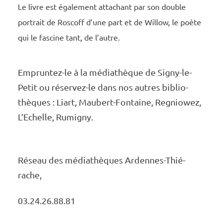
Le livre est égale­­­­ment atta­­­­chant par son double
portrait de Roscoff d’une part et de Willow, le poète
qui le fascine tant, de l’autre.
Emprun­tez-le à la média­thèque de Signy-le-
Petit ou réser­vez-le dans nos autres biblio­
thèques : Liart, Maubert-Fontaine, Regnio­wez,
L’Echelle, Rumi­gny.
Réseau des média­thèques Ardennes-Thié­
rache,
03.24.26.88.81