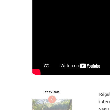
Régu­
inter­
venu 