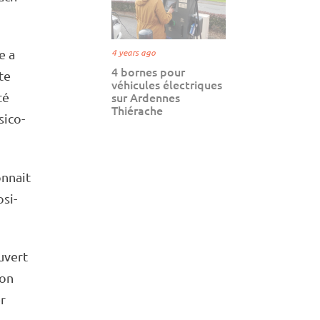
te a
4 years ago
4 bornes pour
te
véhicules électriques
té
sur Ardennes
Thiérache
­co­­
onnait
si­­
uvert
ion
er