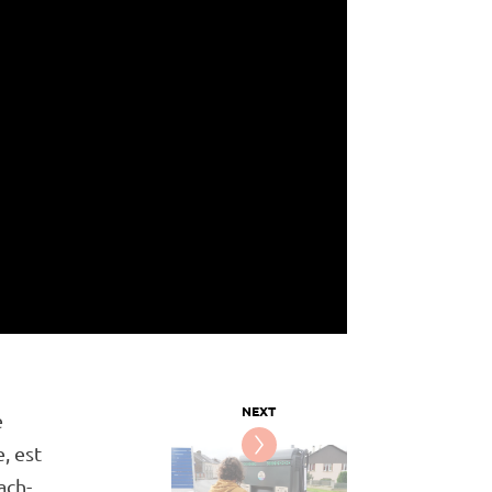
e
e, est
ach-