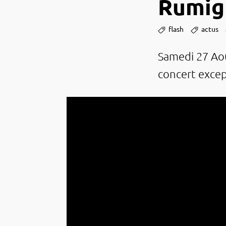
Rumig
flash
actus
Samedi 27 Aou
concert excep­­