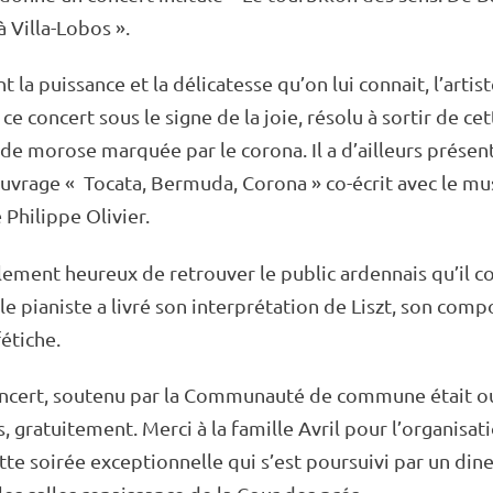
 à Villa-Lobos ».
 la puis­­sance et la déli­­ca­­tesse qu’on lui connait, l’ar­tis
 ce concert sous le signe de la joie, résolu à sortir de cet
de morose marquée par le corona. Il a d’ailleurs présen
uvrage « Tocata, Bermuda, Corona » co-écrit avec le musi­
 Philippe Olivier.
ble­­ment heureux de retrou­­ver le public arden­­nais qu’il c
le pianiste a livré son inter­­­pré­­ta­­tion de Liszt, son compo­­
fétiche.
ncert, soutenu par la Commu­nauté de commune était o
, gratui­te­ment. Merci à la famille Avril pour l’orga­ni­sa­t
te soirée excep­­tion­­nelle qui s’est pour­­suivi par un din