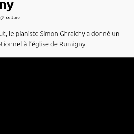
ny
culture
t, le pianiste Simon Ghrai­­chy a donné un
tion­­nel à l’église de Rumi­­gny.