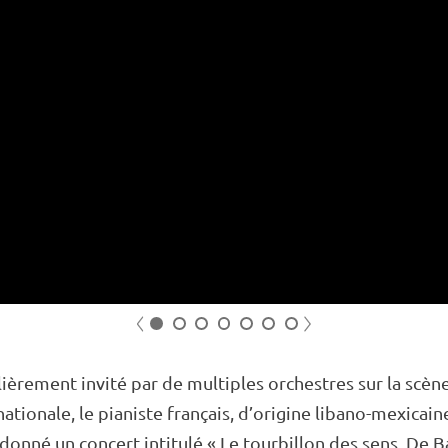
previous
next
1
2
3
4
5
6
7
­liè­­re­­ment invité par de multiples orchestres sur la scèn
­­na­­tio­­nale, le pianiste français, d’ori­gine libano-mexi­­cain
donné un concert inti­­tulé « Le tour­­billon des sens. De B