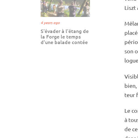
Liszt
Mêlant
4 years ago
S'évader à l'étang de
placé
la Forge le temps
pério
d'une balade contée
son o
logue
Visi­­
bien, 
teur 
Le co
à tous
de cet