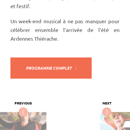
et festif.
Un week-end musi­cal à ne pas manquer pour
célé­brer ensemble l’ar­ri­vée de l’été en
Ardennes Thié­rache.
PROGRAMME COMPLET