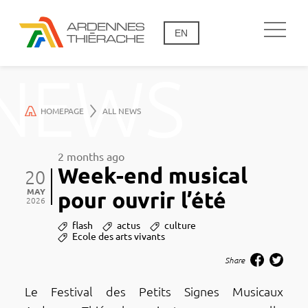
EN
NEWS
HOMEPAGE
ALL NEWS
2 months ago
Week-end musical
20
MAY
pour ouvrir l’été
2026
flash
actus
culture
Ecole des arts vivants
Share
Le Festi­val des Petits Signes Musi­caux