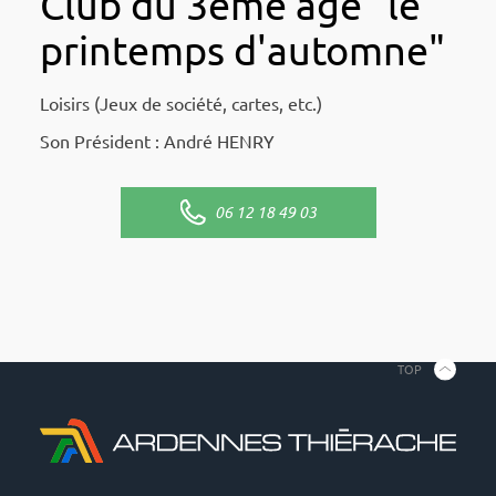
Club du 3ème âge "le
printemps d'automne"
Loisirs (Jeux de société, cartes, etc.)
Son Président : André HENRY
06 12 18 49 03
TOP