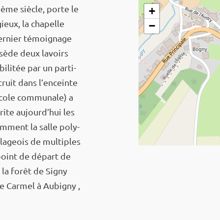
ème siècle, porte le
+
ieux, la chapelle
−
dernier témoi­gnage
ssède deux lavoirs
­li­tée par un parti­
ruit dans l’en­ceinte
école commu­nale) a
rite aujourd’­hui les
em­ment la salle poly­
lla­geois de multiples
 point de départ de
 la forêt de Signy
 le Carmel à Aubi­gny ,