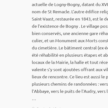
actuelle de Logny-Bogny, datant du XVI
nom de St Remacle. L’autre édifice reli­g
Saint-Vaast, restau­rée en 1843, est le 
de l’exis­tence de Bogny . Le village po
bien conser­vés, une ancienne gare réha­bi
cu­lier, et un Monu­ment aux Morts const
du cime­tière. Le bâti­ment central (ex-
été réha­bi­lité en plusieurs étapes et ab
locaux de la Mairie, la halle et tout réc
va­lente s’y sont ajou­tées offrant aux vi
lieux de rencontre. Ce lieu est aussi le
plusieurs chemins de randon­nées : vers
l’Ab­baye, vers le puits de l’Au­dry, vers
…