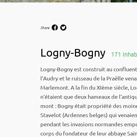
Share
Logny-Bogny
171 Inhab
Logny-Bogny est construit au confluent
l’Au­dry et le ruis­seau de la Praëlle ven
Marle­mont. A la fin du XIème siècle, L
n’étaient que deux hameaux de l’an­tiq
mont : Bogny était propriété des moine
Stave­lot (Ardennes belges) qui venaient
pendant les inva­sions normandes empor
corps du fonda­teur de leur abbaye Sain