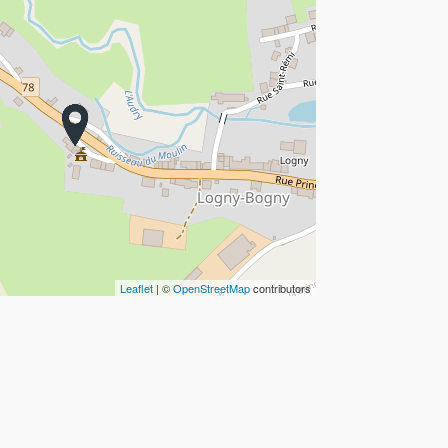
Leaflet
| ©
OpenStreetMap
contributors