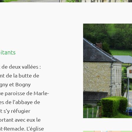
itants
 de deux vallées :
ant de la butte de
ogny et Bogny
ue paroisse de Marle­
s de l’ab­baye de
 s’y réfu­gier
­tant avec eux le
t-Remacle. L’église