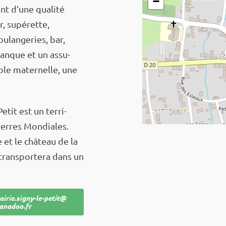
−
ont d’une qualité
 supé­­­rette,
lan­­­ge­­­ries, bar,
banque et un assu­­­
e mater­­­nelle, une
tit est un terri­­­
Guerres Mondiales.
 et le château de la
ns­­­por­­­tera dans un
airie.signy-le-petit@
anadoo.fr