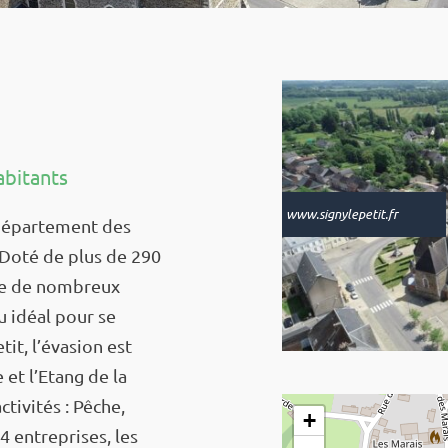
abitants
www.signylepetit.fr
par­­­te­­­ment des
 Doté de plus de 290
pte de nombreux
eu idéal pour se
t, l’éva­­­sion est
 et l’Etang de la
­­vi­­­tés : Pêche,
+
4 entre­­­prises, les