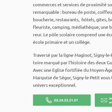
commerces et services de proxi­­­mité s
remarquable : bureau de poste, coif­­­feur,
bouche­­­rie, restau­­­rants, hôtels, gîtes, bou
fleu­­­riste, camping, média­­­thèque, une 
reur. Le pôle scolaire comprend une écol
école primaire et un collège.
Traversé par la ligne Magi­­­not, Signy-le-Pe
toire marqué par l’his­­­toire des deux 
Avec une Eglise forti­­­fiée du Moyen-Âge
Marquise de Ségur, Signy-le-Petit vous tra
univers excep­­­tion­­­nel.
m
03.24.53.51.01
w