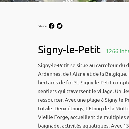
Share
Signy-le-Petit
1266 Inh
Signy-le-Petit se situe au carre­­­four du dé
Ardennes, de l’Aisne et de la Belgique.
hectares de forêt, Signy-le-Petit com
sentiers qui traversent le village. Un li
ressour­­­cer. Avec une plage à Signy-le-Peti
totale. Deux étangs, L’Etang de la Motte
Vieille Forge, accueillent de multiples acti­
baignade, acti­­­vi­­tés aqua­­­tiques. Avec 13