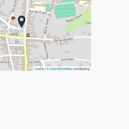
Leaflet
| ©
OpenStreetMap
contributors