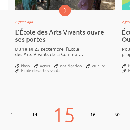
2 years ago
2 ye
L'École des Arts Vivants ouvre
Éc
ses portes
Ou
Du 18 au 23 septembre, l’École
Pour
des Arts Vivants de la Commu­­
prop
nauté de Communes Ardennes
des
Thié­­rache ouvre ses portes à tous
por
flash
actus
notification
culture
f
les passion­­nés...
202
Ecole des arts vivants
E
15
1
...
14
16
...
30