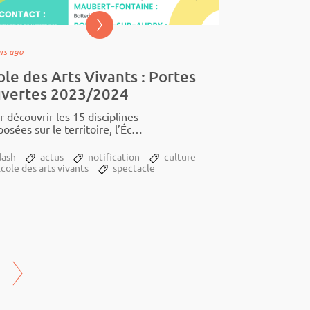
ars ago
ole des Arts Vivants : Portes
vertes 2023/2024
 décou­­vrir les 15 disci­­plines
o­­sées sur le terri­­toire, l’École
 Arts Vivants ouvrent ses
tent du 18 au 23 septembre
lash
actus
notification
culture
3.
cole des arts vivants
spectacle