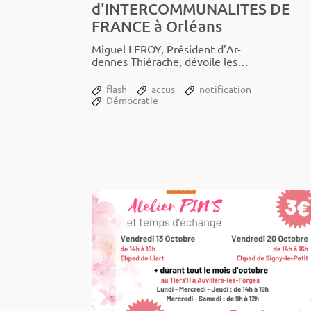
d'INTERCOMMUNALITES DE
FRANCE à Orléans
Miguel LEROY, Président d’Ar­
dennes Thié­­rache, dévoile les
clés de la tran­­si­­tion rési­­den­­tielle
en terri­­toire...
flash
actus
notification
Démocratie