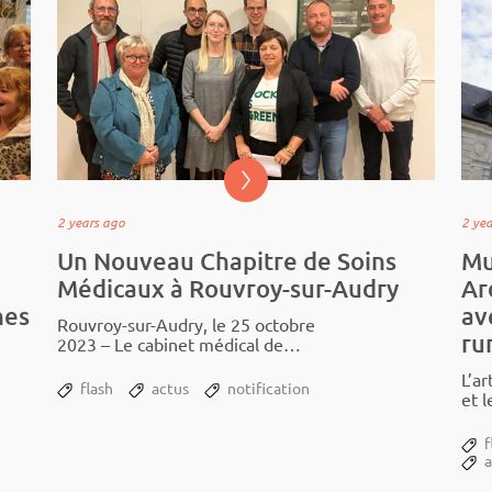
2 years ago
2 ye
Un Nouveau Chapitre de Soins
Mu
Médicaux à Rouvroy-sur-Audry
Ar
nes
av
Rouvroy-sur-Audry, le 25 octobre
ru
2023 – Le cabi­net médi­cal de
Rouvroy-sur-Audry, propriété de
L’ar
la Commu­nauté de Communes
flash
actus
notification
et 
Ardennes Thié­rache,...
la preuve vivante. Du 16 au 18
octo
f
pilo­