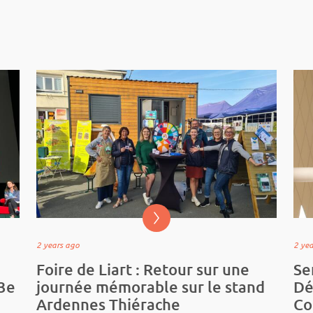
2 years ago
2 ye
Foire de Liart : Retour sur une
Se
33e
journée mémorable sur le stand
Dé
Ardennes Thiérache
Co