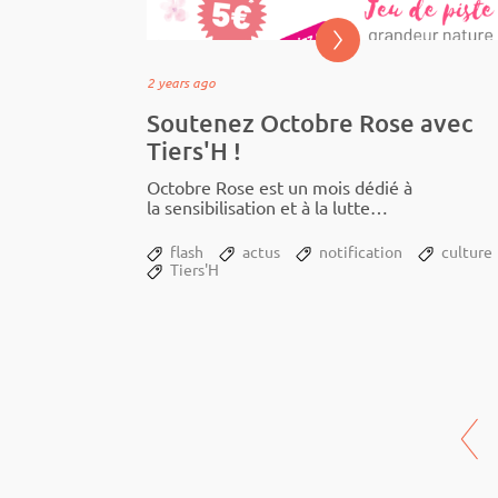
2 years ago
Soutenez Octobre Rose avec
Tiers'H !
Octobre Rose est un mois dédié à
la sensi­bi­li­sa­tion et à la lutte
contre le cancer du sein. Chaque
année, de nombreuses initia­tives
flash
actus
notification
culture
voient le...
Tiers'H