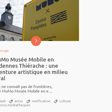
ars ago
Mo Musée Mobile en
dennes Thiérache : une
enture artistique en milieu
ral
t ne connaît pas de fron­­tières,
le MuMo Musée Mobile en est
bre, cette cara­­vane artis­­tique
lash
actus
notification
culture
­tée...
actus mediatheques