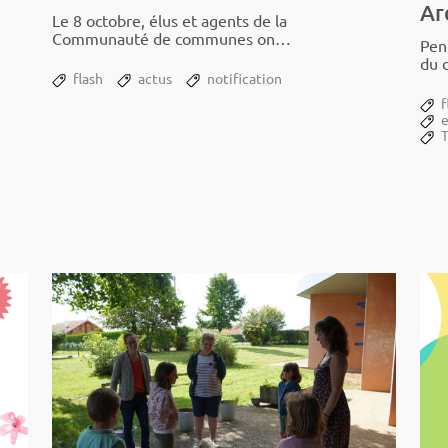
Ar
Le 8 octobre, élus et agents de la
Commu­­nauté de communes ont
Pend
tenu un stand à la Foire de Liart.
du dé
flash
actus
notification
fête
f
T