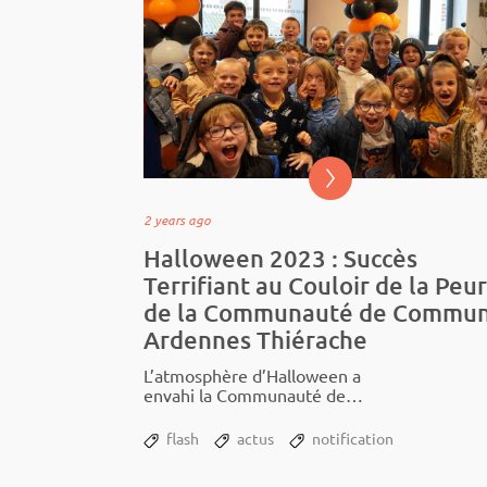
2 years ago
Halloween 2023 : Succès
Terrifiant au Couloir de la Peur
de la Communauté de Commu
Ardennes Thiérache
L’at­­mo­­­sphère d’Hal­­lo­­­ween a
envahi la Commu­­­nauté de
Communes Ardennes Thié­­­rache
le mercredi...
flash
actus
notification