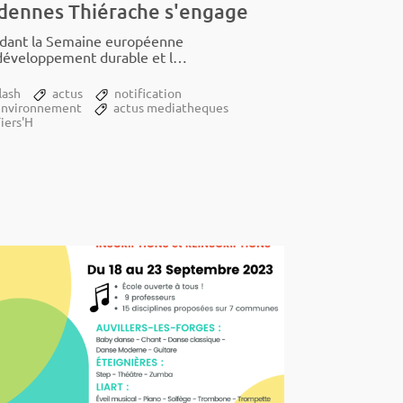
dennes Thiérache s'engage
ant la Semaine euro­­­­­péenne
ve­­­­­lop­­­­­pe­­­­­ment durable et la
 du sol vivant,...
lash
actus
notification
environnement
actus mediatheques
iers'H