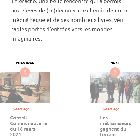
Thié­rache. Une belle rencontre qui a permis
aux élèves de (re)décou­­­­vrir le chemin de notre
média­­­­thèque et de ses nombreux livres, véri­­­­
tables portes d’en­­­­trées vers les mondes
imagi­­­­naires.
5 years ago
5 years ago
Conseil
Les
Communautaire
méthaniseurs
du 18 mars
gagnent du
2021
terrain.