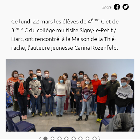
Share
ème
Ce lundi 22 mars les élèves de 4
C et de
ème
3
C du collège multi­­­­site Signy-le-Petit /
Liart, ont rencon­­­­tré, à la Maison de la Thié­­­­
rache, l’au­­­­teure jeunesse Carina Rozen­­­­feld.
previous
next
1
2
3
4
5
6
7
8