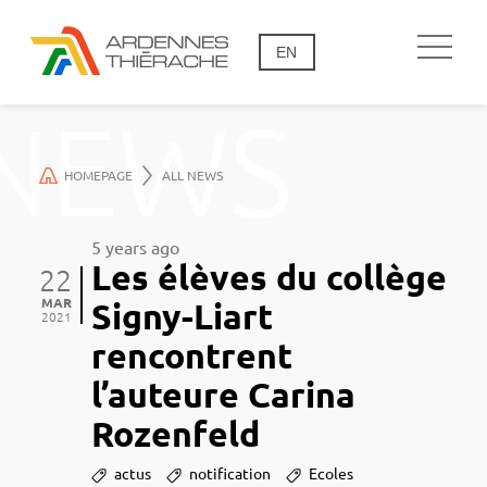
EN
NEWS
HOMEPAGE
ALL NEWS
5 years ago
Les élèves du collège
22
MAR
Signy-Liart
2021
rencontrent
l’auteure Carina
Rozenfeld
actus
notification
Ecoles