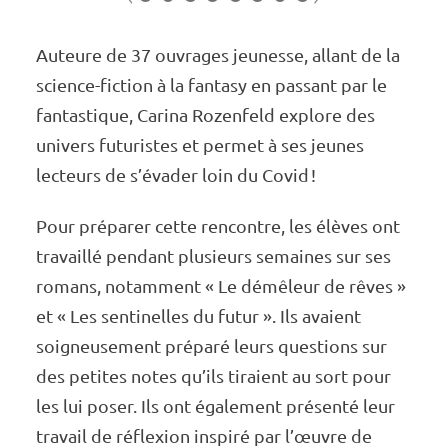
Auteure de 37 ouvrages jeunesse, allant de la
science-fiction à la fantasy en passant par le
fantas­­­­tique, Carina Rozen­­­­feld explore des
univers futu­­­­ristes et permet à ses jeunes
lecteurs de s’éva­­­­der loin du Covid !
Pour prépa­­­­rer cette rencontre, les élèves ont
travaillé pendant plusieurs semaines sur ses
romans, notam­­­­ment « Le démê­­­­leur de rêves »
et « Les senti­­­­nelles du futur ». Ils avaient
soigneu­­­­se­­­­ment préparé leurs ques­­­­tions sur
des petites notes qu’ils tiraient au sort pour
les lui poser. Ils ont égale­­­­ment présenté leur
travail de réflexion inspiré par l’œuvre de