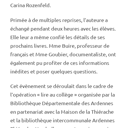
Carina Rozen­­­­feld.
Primée à de multiples reprises, l’au­­­­teure a
échangé pendant deux heures avec les élèves.
Elle leur a même confié les détails de ses
prochains livres. Mme Buire, profes­­­­seur de
français et Mme Goubier, docu­­­­men­­­­ta­­­­liste, ont
égale­­­­ment pu profi­­­­ter de ces infor­­­­ma­­­­tions
inédites et poser quelques ques­­­­tions.
Cet évène­­­­ment se dérou­­­­lait dans le cadre de
l’opé­­­­ra­­­­tion « lire au collège » orga­­­­ni­­­­sée par la
Biblio­­­­thèque Dépar­­­­te­­­­men­­­­tale des Ardennes
en parte­na­riat avec la Maison de la Thié­rache
et la biblio­thèque inter­com­mu­nale Ardennes