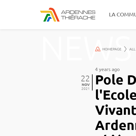
LA COMM
NEWS
HOMEPAGE
ALL
4 years ago
Pole D
22
NOV
2021
l'Ecol
Vivan
Arden