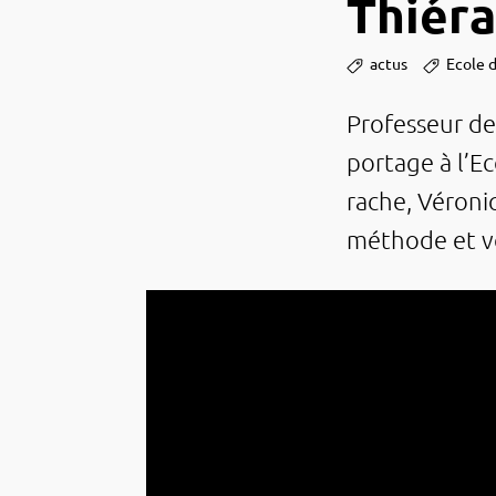
Thiér
actus
Ecole d
Profes­seur de
portage à l’Ec
rache, Véro­n
méthode et vou