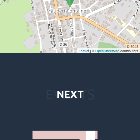
Leaflet
| ©
OpenStreetMap
contributors
NEXT