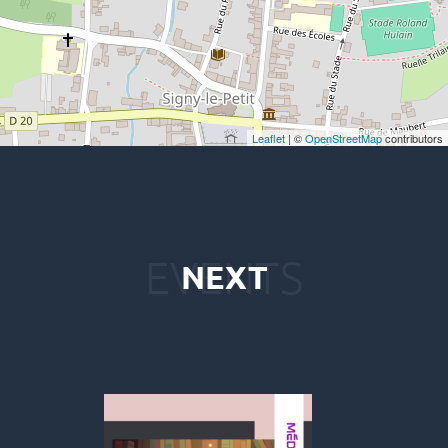
Leaflet
| ©
OpenStreetMap
contributors
NEXT