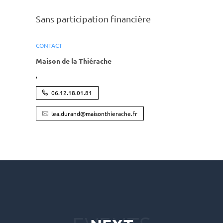
Sans parti­ci­pa­tion finan­cière
CONTACT
Maison de la Thiérache
,
06.12.18.01.81
lea.durand@maisonthierache.fr