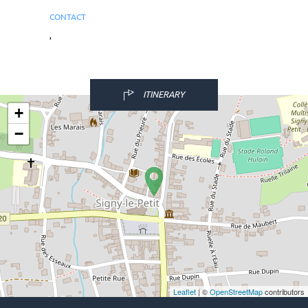
CONTACT
,
ITINERARY
+
−
Leaflet
| ©
OpenStreetMap
contributors