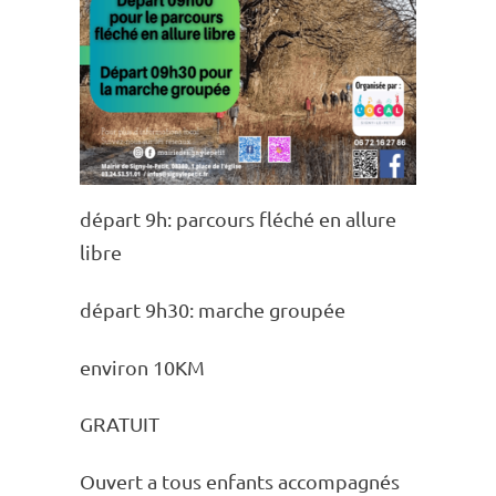
départ 9h: parcours fléché en allure
libre
départ 9h30: marche grou­pée
envi­ron 10KM
GRATUIT
Ouvert a tous enfants accom­pa­gnés