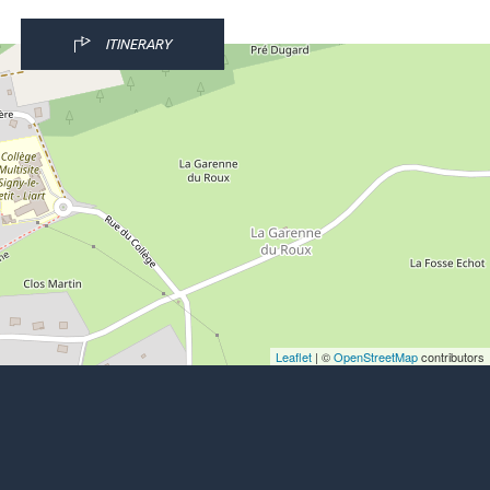
ITINERARY
Leaflet
| ©
OpenStreetMap
contributors