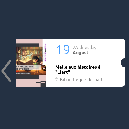
19
Wednesday
August
Malle aux histoires à
"Liart"
Bibliothèque de Liart