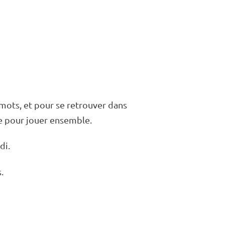
mots, et pour se retrou­ver dans
le pour jouer ensemble.
di.
s.