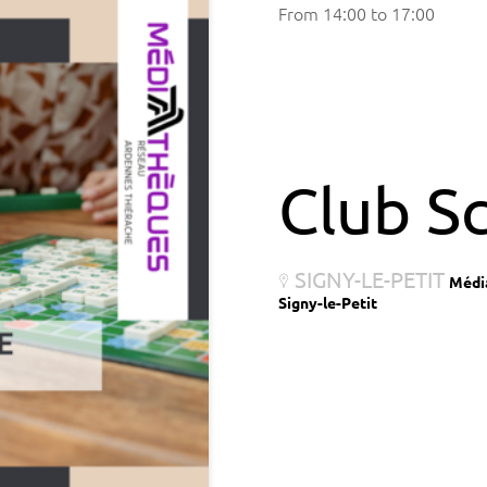
From
14:00
to
17:00
Club S
SIGNY-LE-PETIT
Médi
Signy-le-Petit