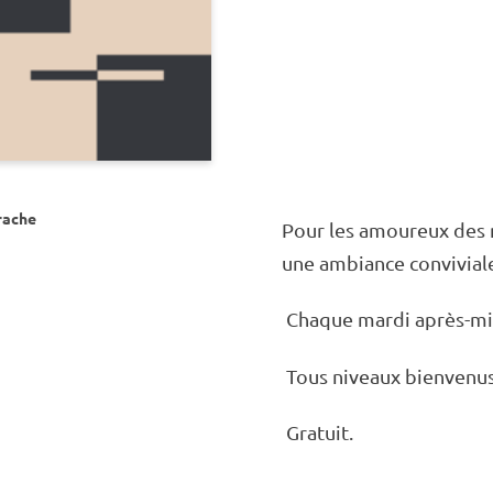
rache
Pour les amou­reux des 
une ambiance convi­via
Chaque mardi après-mi
Tous niveaux bien­ve­nu
Gratuit.