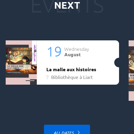
NEXT
19
Wednesday
August
La malle aux histoires
Bibliothèque à Liart
ALL DATES