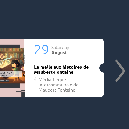
29
Saturday
August
La malle aux histoires de
Maubert-Fontaine
Médiathèque
intercommunale de
Maubert-Fontaine