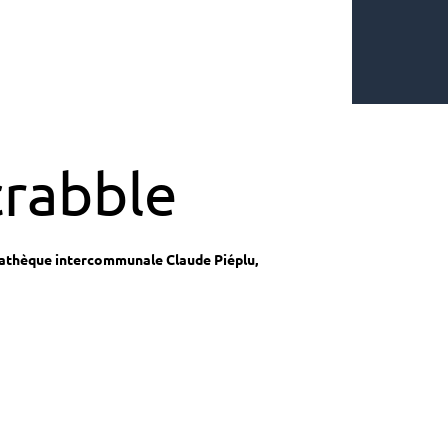
crabble
athèque intercommunale Claude Piéplu,