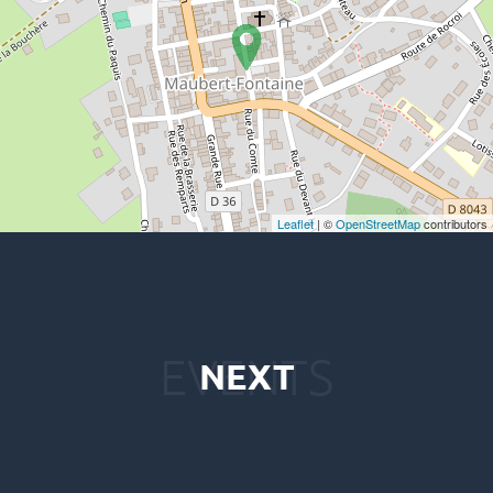
Leaflet
| ©
OpenStreetMap
contributors
NEXT