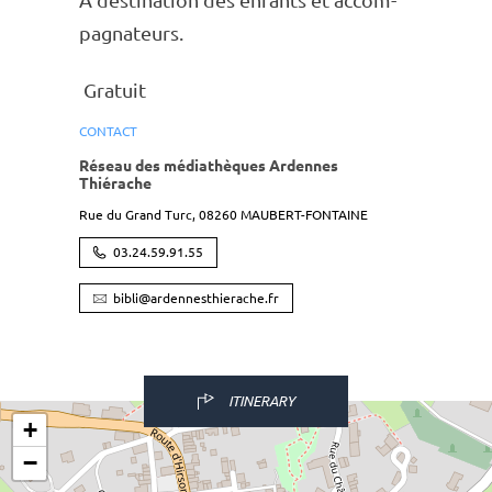
A desti­na­tion des enfants et accom­
pa­gna­teurs.
Gratuit
CONTACT
Réseau des médiathèques Ardennes
Thiérache
Rue du Grand Turc,
08260
MAUBERT-FONTAINE
03.24.59.91.55
bibli@ardennesthierache.fr
ITINERARY
+
−