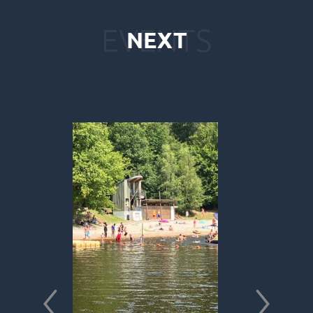
NEXT
s