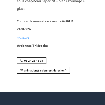
sous chapi­teau : apéri­tif + plat + fromage +
glace
Coupon de réser­va­tion à rendre
avant le
24/07/26
CONTACT
Ardennes Thiérache
,
03 24 26 13 31
animation@ardennesthierache.fr