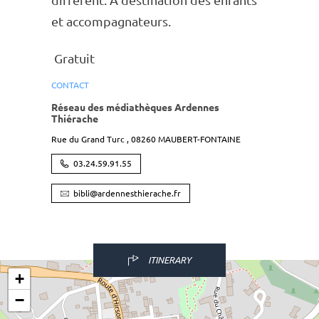
diffé­rent. A desti­na­tion des enfants
et accom­pa­gna­teurs.
Gratuit
CONTACT
Réseau des médiathèques Ardennes
Thiérache
Rue du Grand Turc ,
08260
MAUBERT-FONTAINE
03.24.59.91.55
bibli@ardennesthierache.fr
ITINERARY
+
−