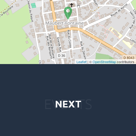
Leaflet
| ©
OpenStreetMap
contributors
NEXT