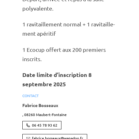
poly­va­lente.
1 ravi­taille­ment normal + 1 ravi­taille­
ment apéri­tif
1 Ecocup offert aux 200 premiers
inscrits.
Date limite d’inscrip­tion 8
septembre 2025
CONTACT
Fabrice Bosseaux
,
08260
Maubert-Fontaine
06 45 78 93 62
fabrice.bosseaux@wanadoo.fr