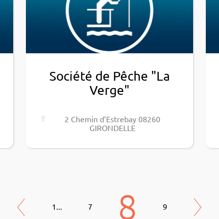
Société de Pêche "La
Verge"
2 Chemin d’Es­tre­bay 08260
GIRONDELLE
8
1
...
7
9