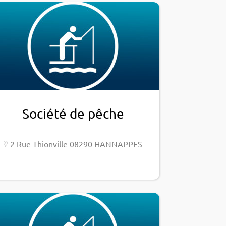
Société de pêche
2 Rue Thion­ville 08290 HANNAPPES