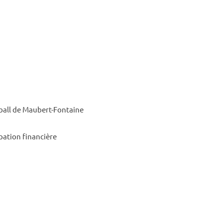
t­ball de Maubert-Fontaine
­pa­tion finan­cière