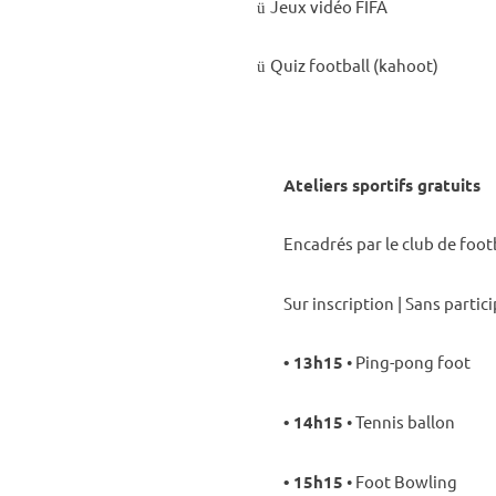
Jeux vidéo FIFA
ü
Quiz foot­ball (kahoot)
ü
Ateliers spor­tifs gratuits
Enca­drés par le club de foo
Sur inscrip­tion | Sans parti­ci
• 13h15
• Ping-pong foot
• 14h15
• Tennis ballon
• 15h15
• Foot Bowling