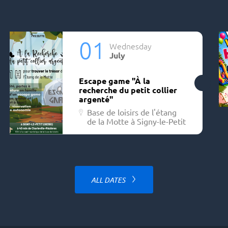
01
Wednesday
July
Escape game "À la
recherche du petit collier
argenté"
Base de loisirs de l'étang
de la Motte à Signy-le-Petit
ALL DATES