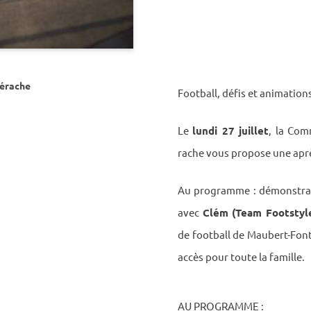
érache
Foot­ball, défis et anima­tions
Le
lundi 27 juillet
, la Co
rache vous propose une après
Au programme : démons­tra­t
avec
Clém (Team Foot­styl
de foot­ball de Maubert-Fon
accès pour toute la famille.
AU PROGRAMME :