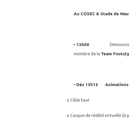
Au COSEC & Stade de Mau
• 13h00
D
é
mons­t
membre de la
Team Foot­st
• Dès 13h15
Anima­tions
Cible foot
ü
Casque de réalité virtuelle (à p
ü