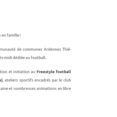
 en famille !
mmu­nauté de communes Ardennes Thié­
-midi dédiée au foot­ball.
ion et initia­tion au
Free­style foot­ball
e)
, ateliers spor­tifs enca­drés par le club
taine et nombreuses anima­tions en libre