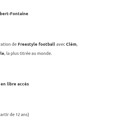
bert-Fontaine
ra­tion de
Free­style foot­ball
avec
Clém
,
yle
, la plus titrée au monde.
 en libre accès
artir de 12 ans)