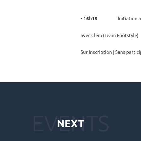
• 16h15
Initia­tion 
avec Clém (Team Foot­style)
Sur inscrip­tion | Sans parti­ci
NEXT