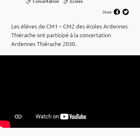
Concertation
Ecoles
Share
Les élèves de CM1 – CM2 des écoles Ardennes
Thié­­­rache ont parti­­­cipé à la concer­­­ta­­­tion
Ardennes Thié­­­rache 2030.