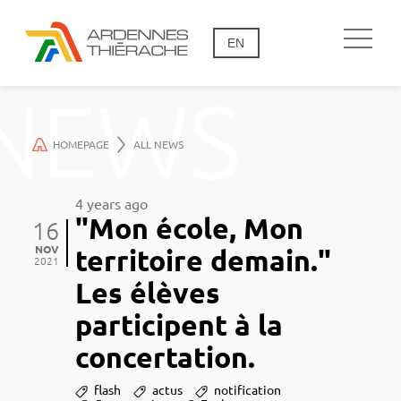
EN
NEWS
HOMEPAGE
ALL NEWS
4 years ago
"Mon école, Mon
16
NOV
territoire demain."
2021
Les élèves
participent à la
concertation.
flash
actus
notification