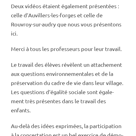
Deux vidéos étaient égale­­­ment présen­­­tées :
celle d’Au­­­vil­­lers-les-forges et celle de
Rouvroy-sur-audry que nous vous présen­­­tons
ici.
Merci à tous les profes­seurs pour leur travail.
Le travail des élèves révèlent un atta­­­che­­­ment
aux ques­­­tions envi­­­ron­­­ne­­­men­­­tales et de la
préser­­­va­­­tion du cadre de vie dans leur village.
Les ques­­­tions d’éga­­lité sociale sont égale­­­
ment très présentes dans le travail des
enfants.
Au-delà des idées expri­mées, la parti­ci­pa­tion
à la concer­ta­tion est un bel exer­cice de démo­